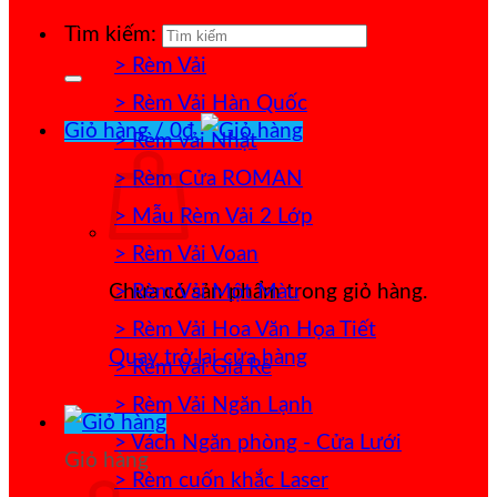
Tìm kiếm:
> Rèm Vải
> Rèm Vải Hàn Quốc
Giỏ hàng /
0
₫
> Rèm vải Nhật
> Rèm Cửa ROMAN
> Mẫu Rèm Vải 2 Lớp
> Rèm Vải Voan
> Rèm Vải Một Màu
Chưa có sản phẩm trong giỏ hàng.
> Rèm Vải Hoa Văn Họa Tiết
Quay trở lại cửa hàng
> Rèm Vải Giá Rẻ
> Rèm Vải Ngăn Lạnh
> Vách Ngăn phòng - Cửa Lưới
Giỏ hàng
> Rèm cuốn khắc Laser