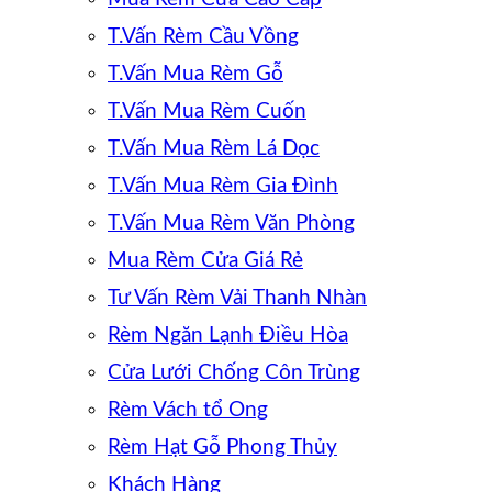
T.Vấn Rèm Cầu Vồng
T.Vấn Mua Rèm Gỗ
T.Vấn Mua Rèm Cuốn
T.Vấn Mua Rèm Lá Dọc
T.Vấn Mua Rèm Gia Đình
T.Vấn Mua Rèm Văn Phòng
Mua Rèm Cửa Giá Rẻ
Tư Vấn Rèm Vải Thanh Nhàn
Rèm Ngăn Lạnh Điều Hòa
Cửa Lưới Chống Côn Trùng
Rèm Vách tổ Ong
Rèm Hạt Gỗ Phong Thủy
Khách Hàng