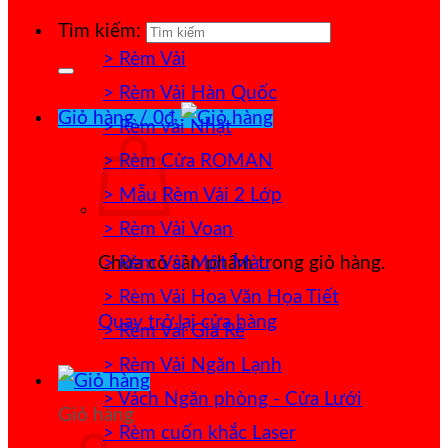
Tìm kiếm:
> Rèm Vải
> Rèm Vải Hàn Quốc
Giỏ hàng /
0
₫
> Rèm vải Nhật
> Rèm Cửa ROMAN
> Mẫu Rèm Vải 2 Lớp
> Rèm Vải Voan
> Rèm Vải Một Màu
Chưa có sản phẩm trong giỏ hàng.
> Rèm Vải Hoa Văn Họa Tiết
Quay trở lại cửa hàng
> Rèm Vải Giá Rẻ
> Rèm Vải Ngăn Lạnh
> Vách Ngăn phòng - Cửa Lưới
Giỏ hàng
> Rèm cuốn khắc Laser