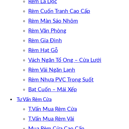
Rèm Lá Dọc
Rèm Cuốn Tranh Cao Cấp
Rèm Màn Sáo Nhôm
Rèm Văn Phòng
Rèm Gia Đình
Rèm Hạt Gỗ
Vách Ngăn Tổ Ong – Cửa Lưới
Rèm Vải Ngăn Lạnh
Rèm Nhựa PVC Trong Suốt
Bạt Cuốn – Mái Xếp
Tư Vấn Rèm Cửa
T.Vấn Mua Rèm Cửa
T.Vấn Mua Rèm Vải
Mua Rèm Cửa Cao Cấp