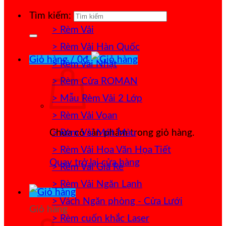
Tìm kiếm:
> Rèm Vải
> Rèm Vải Hàn Quốc
Giỏ hàng /
0
₫
> Rèm vải Nhật
> Rèm Cửa ROMAN
> Mẫu Rèm Vải 2 Lớp
> Rèm Vải Voan
> Rèm Vải Một Màu
Chưa có sản phẩm trong giỏ hàng.
> Rèm Vải Hoa Văn Họa Tiết
Quay trở lại cửa hàng
> Rèm Vải Giá Rẻ
> Rèm Vải Ngăn Lạnh
> Vách Ngăn phòng - Cửa Lưới
Giỏ hàng
> Rèm cuốn khắc Laser