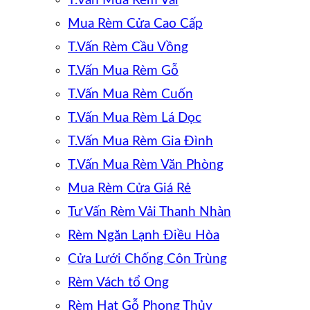
T.Vấn Mua Rèm Vải
Mua Rèm Cửa Cao Cấp
T.Vấn Rèm Cầu Vồng
T.Vấn Mua Rèm Gỗ
T.Vấn Mua Rèm Cuốn
T.Vấn Mua Rèm Lá Dọc
T.Vấn Mua Rèm Gia Đình
T.Vấn Mua Rèm Văn Phòng
Mua Rèm Cửa Giá Rẻ
Tư Vấn Rèm Vải Thanh Nhàn
Rèm Ngăn Lạnh Điều Hòa
Cửa Lưới Chống Côn Trùng
Rèm Vách tổ Ong
Rèm Hạt Gỗ Phong Thủy