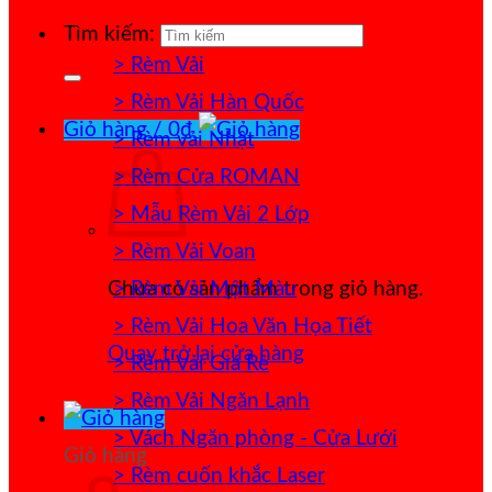
Tìm kiếm:
> Rèm Vải
> Rèm Vải Hàn Quốc
Giỏ hàng /
0
₫
> Rèm vải Nhật
> Rèm Cửa ROMAN
> Mẫu Rèm Vải 2 Lớp
> Rèm Vải Voan
> Rèm Vải Một Màu
Chưa có sản phẩm trong giỏ hàng.
> Rèm Vải Hoa Văn Họa Tiết
Quay trở lại cửa hàng
> Rèm Vải Giá Rẻ
> Rèm Vải Ngăn Lạnh
> Vách Ngăn phòng - Cửa Lưới
Giỏ hàng
> Rèm cuốn khắc Laser