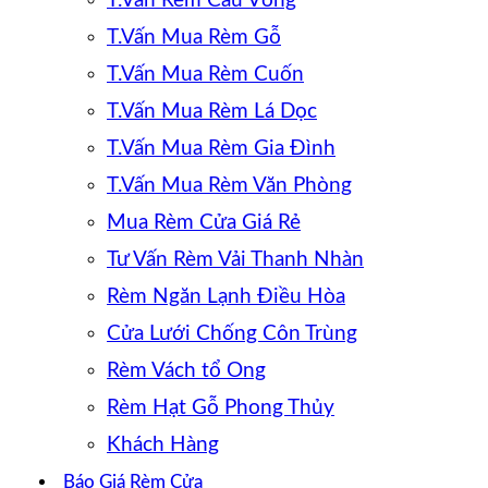
T.Vấn Rèm Cầu Vồng
T.Vấn Mua Rèm Gỗ
T.Vấn Mua Rèm Cuốn
T.Vấn Mua Rèm Lá Dọc
T.Vấn Mua Rèm Gia Đình
T.Vấn Mua Rèm Văn Phòng
Mua Rèm Cửa Giá Rẻ
Tư Vấn Rèm Vải Thanh Nhàn
Rèm Ngăn Lạnh Điều Hòa
Cửa Lưới Chống Côn Trùng
Rèm Vách tổ Ong
Rèm Hạt Gỗ Phong Thủy
Khách Hàng
Báo Giá Rèm Cửa