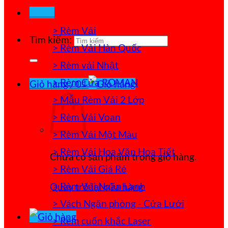
Menu
> Rèm Vải
Tìm kiếm:
> Rèm Vải Hàn Quốc
> Rèm vải Nhật
> Rèm Cửa ROMAN
Giỏ hàng /
0
₫
> Mẫu Rèm Vải 2 Lớp
> Rèm Vải Voan
> Rèm Vải Một Màu
> Rèm Vải Hoa Văn Họa Tiết
Chưa có sản phẩm trong giỏ hàng.
> Rèm Vải Giá Rẻ
> Rèm Vải Ngăn Lạnh
Quay trở lại cửa hàng
> Vách Ngăn phòng - Cửa Lưới
> Rèm cuốn khắc Laser