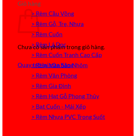
Giỏ hàng
> Rèm Cầu Vồng
> Rèm Gỗ, Tre, Nhựa
> Rèm Cuốn
> Rèm Lá Dọc
Chưa có sản phẩm trong giỏ hàng.
> Rèm Cuốn Tranh Cao Cấp
Quay trở lại cửa hàng
> Rèm Màn Sáo Nhôm
> Rèm Văn Phòng
> Rèm Gia Đình
> Rèm Hạt Gỗ Phong Thủy
> Bạt Cuốn - Mái Xếp
> Rèm Nhựa PVC Trong Suốt