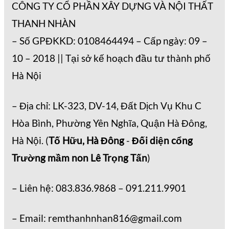
CÔNG TY CỔ PHẦN XÂY DỰNG VÀ NỘI THẤT
THANH NHÀN
– Số GPĐKKD: 0108464494 – Cấp ngày: 09 –
10 – 2018 || Tại sở kế hoạch đầu tư thành phố
Hà Nội
– Địa chỉ: LK-323, DV-14, Đất Dịch Vụ Khu C
Hòa Bình, Phường Yên Nghĩa, Quận Hà Đông,
Hà Nội. (
Tố Hữu, Hà Đông
-
Đối diện cổng
Trường mầm non Lê Trọng Tấn
)
– Liên hệ: 083.836.9868 – 091.211.9901
– Email: remthanhnhan816@gmail.com