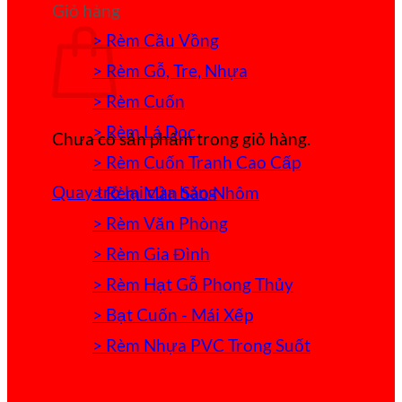
Giỏ hàng
> Rèm Cầu Vồng
> Rèm Gỗ, Tre, Nhựa
> Rèm Cuốn
> Rèm Lá Dọc
Chưa có sản phẩm trong giỏ hàng.
> Rèm Cuốn Tranh Cao Cấp
Quay trở lại cửa hàng
> Rèm Màn Sáo Nhôm
> Rèm Văn Phòng
> Rèm Gia Đình
> Rèm Hạt Gỗ Phong Thủy
> Bạt Cuốn - Mái Xếp
> Rèm Nhựa PVC Trong Suốt