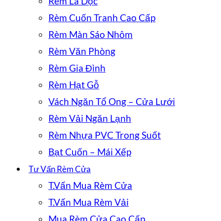
Rèm Lá Dọc
Rèm Cuốn Tranh Cao Cấp
Rèm Màn Sáo Nhôm
Rèm Văn Phòng
Rèm Gia Đình
Rèm Hạt Gỗ
Vách Ngăn Tổ Ong – Cửa Lưới
Rèm Vải Ngăn Lạnh
Rèm Nhựa PVC Trong Suốt
Bạt Cuốn – Mái Xếp
Tư Vấn Rèm Cửa
T.Vấn Mua Rèm Cửa
T.Vấn Mua Rèm Vải
Mua Rèm Cửa Cao Cấp