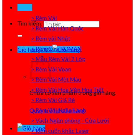
Menu
> Rèm Vải
Tìm kiếm:
> Rèm Vải Hàn Quốc
> Rèm vải Nhật
> Rèm Cửa ROMAN
Giỏ hàng /
0
₫
> Mẫu Rèm Vải 2 Lớp
> Rèm Vải Voan
> Rèm Vải Một Màu
> Rèm Vải Hoa Văn Họa Tiết
Chưa có sản phẩm trong giỏ hàng.
> Rèm Vải Giá Rẻ
> Rèm Vải Ngăn Lạnh
Quay trở lại cửa hàng
> Vách Ngăn phòng - Cửa Lưới
> Rèm cuốn khắc Laser