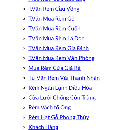
T.Vấn Rèm Cầu Vồng
T.Vấn Mua Rèm Gỗ
T.Vấn Mua Rèm Cuốn
T.Vấn Mua Rèm Lá Dọc
T.Vấn Mua Rèm Gia Đình
T.Vấn Mua Rèm Văn Phòng
Mua Rèm Cửa Giá Rẻ
Tư Vấn Rèm Vải Thanh Nhàn
Rèm Ngăn Lạnh Điều Hòa
Cửa Lưới Chống Côn Trùng
Rèm Vách tổ Ong
Rèm Hạt Gỗ Phong Thủy
Khách Hàng