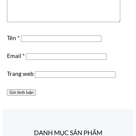
Tên
*
Email
*
Trang web
DANH MỤC SẢN PHẨM