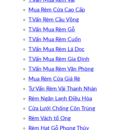
T.Vấn Mua Rèm Vải
Mua Rèm Cửa Cao Cấp
T.Vấn Rèm Cầu Vồng
T.Vấn Mua Rèm Gỗ
T.Vấn Mua Rèm Cuốn
T.Vấn Mua Rèm Lá Dọc
T.Vấn Mua Rèm Gia Đình
T.Vấn Mua Rèm Văn Phòng
Mua Rèm Cửa Giá Rẻ
Tư Vấn Rèm Vải Thanh Nhàn
Rèm Ngăn Lạnh Điều Hòa
Cửa Lưới Chống Côn Trùng
Rèm Vách tổ Ong
Rèm Hạt Gỗ Phong Thủy