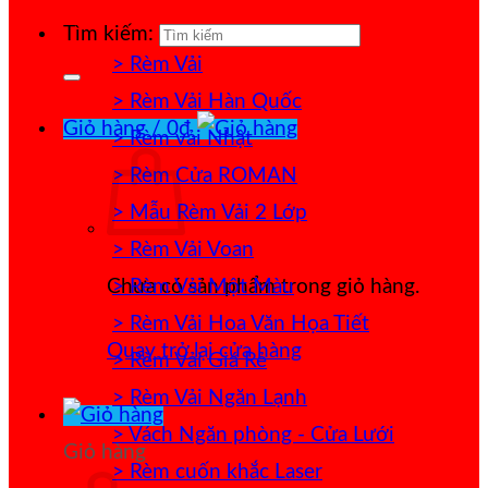
Tìm kiếm:
> Rèm Vải
> Rèm Vải Hàn Quốc
Giỏ hàng /
0
₫
> Rèm vải Nhật
> Rèm Cửa ROMAN
> Mẫu Rèm Vải 2 Lớp
> Rèm Vải Voan
> Rèm Vải Một Màu
Chưa có sản phẩm trong giỏ hàng.
> Rèm Vải Hoa Văn Họa Tiết
Quay trở lại cửa hàng
> Rèm Vải Giá Rẻ
> Rèm Vải Ngăn Lạnh
> Vách Ngăn phòng - Cửa Lưới
Giỏ hàng
> Rèm cuốn khắc Laser