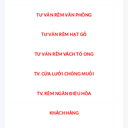
TƯ VẤN RÈM VĂN PHÒNG
TƯ VẤN RÈM HẠT GỖ
TƯ VẤN RÈM VÁCH TỔ ONG
TV. CỬA LƯỚI CHỐNG MUỖI
TV. RÈM NGĂN ĐIỀU HÒA
KHÁCH HÀNG