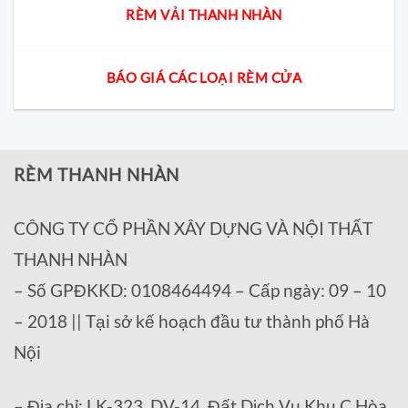
RÈM VẢI THANH NHÀN
BÁO GIÁ CÁC LOẠI RÈM CỬA
RÈM THANH NHÀN
CÔNG TY CỔ PHẦN XÂY DỰNG VÀ NỘI THẤT
THANH NHÀN
– Số GPĐKKD: 0108464494 – Cấp ngày: 09 – 10
– 2018 || Tại sở kế hoạch đầu tư thành phố Hà
Nội
– Địa chỉ: LK-323, DV-14, Đất Dịch Vụ Khu C Hòa