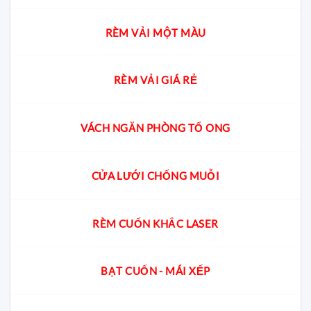
RÈM VẢI MỘT MÀU
RÈM VẢI GIÁ RẺ
VÁCH NGĂN PHÒNG TỔ ONG
CỬA LƯỚI CHỐNG MUỖI
RÈM CUỐN KHẮC LASER
BẠT CUỐN - MÁI XẾP