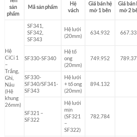
Tên
Hệ
Giá bán hệ
Giá bán 
sản
Mã sản phẩm
vách
mở 1 bên
mở 2 b
phẩm
SF341,
Hệ lưới
SF342,
634.932
667.33
(20mm)
SF343
Hệ
Hệ tổ
CiCi 1
SF330-SF340
ong
749.952
789.37
–
(20mm)
Trắng,
SF330-
Hệ lưới
Ghi,
SF340/SF341-
+ tổ ong
894.132
Nâu
SF343
(20mm)
(Hệ
khung
Hệ lưới
26mm)
mịn
SF321 –
(SF321
782.784
SF322
–
SF322)