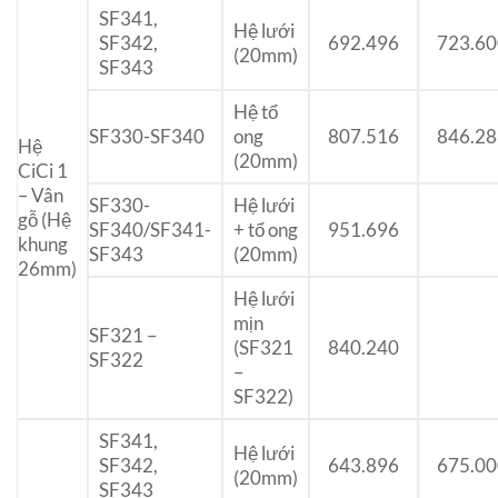
SF341,
Hệ lưới
SF342,
692.496
723.60
(20mm)
SF343
Hệ tổ
SF330-SF340
ong
807.516
846.28
Hệ
(20mm)
CiCi 1
– Vân
SF330-
Hệ lưới
gỗ (Hệ
SF340/SF341-
+ tổ ong
951.696
khung
SF343
(20mm)
26mm)
Hệ lưới
mịn
SF321 –
(SF321
840.240
SF322
–
SF322)
SF341,
Hệ lưới
SF342,
643.896
675.00
(20mm)
SF343