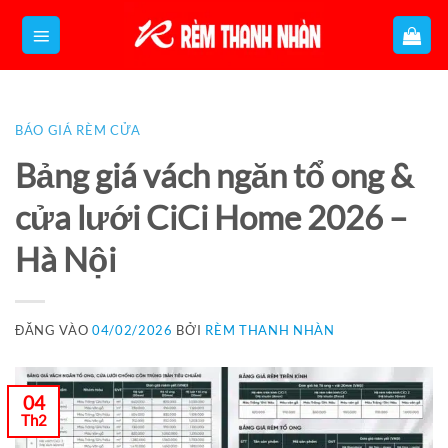
Bỏ
qua
nội
dung
BÁO GIÁ RÈM CỬA
Bảng giá vách ngăn tổ ong &
cửa lưới CiCi Home 2026 –
Hà Nội
ĐĂNG VÀO
04/02/2026
BỞI
RÈM THANH NHÀN
04
Th2