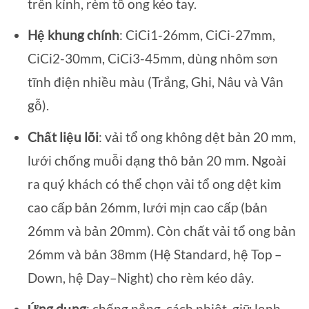
trên kính, rèm tổ ong kéo tay.
Hệ khung chính
: CiCi1-26mm, CiCi-27mm,
CiCi2-30mm, CiCi3-45mm, dùng nhôm sơn
tĩnh điện nhiều màu (Trắng, Ghi, Nâu và Vân
gỗ).
Chất liệu lõi
: vải tổ ong không dệt bản 20 mm,
lưới chống muỗi dạng thô bản 20 mm. Ngoài
ra quý khách có thể chọn vải tổ ong dệt kim
cao cấp bản 26mm, lưới mịn cao cấp (bản
26mm và bản 20mm). Còn chất vải tổ ong bản
26mm và bản 38mm (Hệ Standard, hệ Top –
Down, hệ Day–Night) cho rèm kéo dây.
Ứng dụng
: chống nắng, cách nhiệt, giữ lạnh