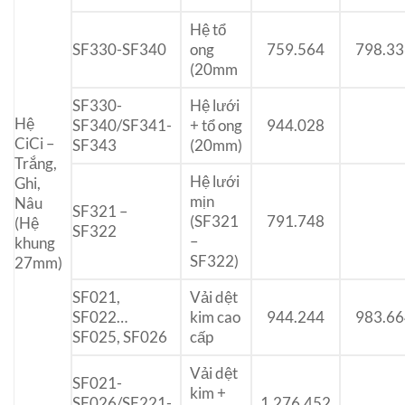
Hệ tổ
SF330-SF340
ong
759.564
798.33
(20mm
SF330-
Hệ lưới
Hệ
SF340/SF341-
+ tổ ong
944.028
CiCi –
SF343
(20mm)
Trắng,
Hệ lưới
Ghi,
mịn
Nâu
SF321 –
(SF321
791.748
(Hệ
SF322
–
khung
SF322)
27mm)
SF021,
Vải dệt
SF022…
kim cao
944.244
983.66
SF025, SF026
cấp
Vải dệt
SF021-
kim +
SF026/SF221-
1.276.452