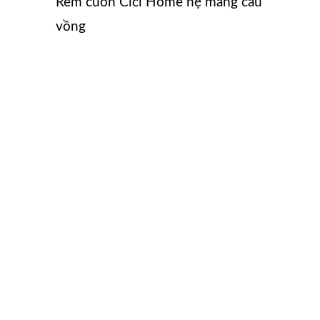
Rèm cuốn Cici Home hệ máng cầu
vồng