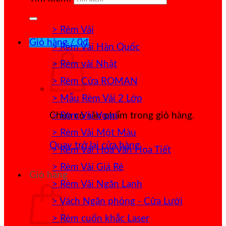
> Rèm Vải
Giỏ hàng /
0
₫
> Rèm Vải Hàn Quốc
> Rèm vải Nhật
> Rèm Cửa ROMAN
> Mẫu Rèm Vải 2 Lớp
> Rèm Vải Voan
Chưa có sản phẩm trong giỏ hàng.
> Rèm Vải Một Màu
Quay trở lại cửa hàng
> Rèm Vải Hoa Văn Họa Tiết
> Rèm Vải Giá Rẻ
Giỏ hàng
> Rèm Vải Ngăn Lạnh
> Vách Ngăn phòng - Cửa Lưới
> Rèm cuốn khắc Laser