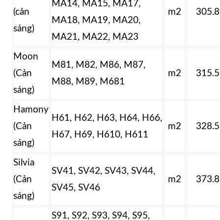
MA14, MA15, MA17,
(cản
m2
305.
MA18, MA19, MA20,
sáng)
MA21, MA22, MA23
Moon
M81, M82, M86, M87,
(Cản
m2
315.
M88, M89, M681
sáng)
Hamony
H61, H62, H63, H64, H66,
(Cản
m2
328.
H67, H69, H610, H611
sáng)
Silvia
SV41, SV42, SV43, SV44,
(Cản
m2
373.
SV45, SV46
sáng)
S91, S92, S93, S94, S95,