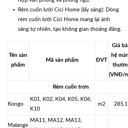
hợp văn phòng và phòng ngủ.
Rèm cuốn lưới Cici Home (lấy sáng): Dòng
rèm cuốn lưới Cici Home mang lại ánh
sáng tự nhiên, tạo không gian thoáng đãng.
Giá b
Tên sản
hệ má
Mã sản phẩm
ĐVT
phẩm
thườn
(VNĐ/m
Rèm cuốn trơn
K01, K02, K04, K05, K06,
Kongo
m2
285.
K10
MA11, MA12, MA13,
Malange