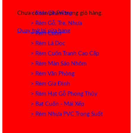
> Rèm Cầu Vồng
Chưa có sản phẩm trong giỏ hàng.
> Rèm Gỗ, Tre, Nhựa
Quay trở lại cửa hàng
> Rèm Cuốn
> Rèm Lá Dọc
> Rèm Cuốn Tranh Cao Cấp
> Rèm Màn Sáo Nhôm
> Rèm Văn Phòng
> Rèm Gia Đình
> Rèm Hạt Gỗ Phong Thủy
> Bạt Cuốn - Mái Xếp
> Rèm Nhựa PVC Trong Suốt