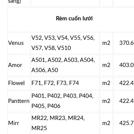
sáng)
Rèm cuốn lưới
V52, V53, V54, V55, V56,
Venus
m2
370.
V57, V58, V510
A501, A502, A503, A504,
Amor
m2
403.
A506, A50
Flowel
F71, F72, F73, F74
m2
422.
P401, P402, P403, P404,
Panttern
m2
422.
P405, P406
MR22, MR23, MR24,
Mirr
m2
425.
MR25