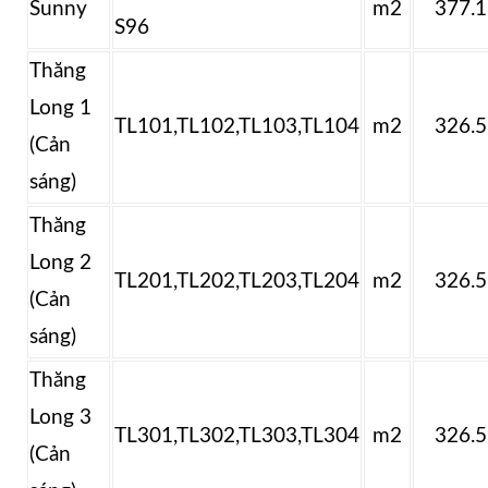
Sunny
m2
377.
S96
Thăng
Long 1
TL101,TL102,TL103,TL104
m2
326.
(Cản
sáng)
Thăng
Long 2
TL201,TL202,TL203,TL204
m2
326.
(Cản
sáng)
Thăng
Long 3
TL301,TL302,TL303,TL304
m2
326.
(Cản