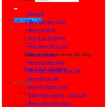
> Rèm Vải
Giỏ hàng /
0
₫
> Rèm Vải Hàn Quốc
> Rèm vải Nhật
> Rèm Cửa ROMAN
> Mẫu Rèm Vải 2 Lớp
> Rèm Vải Voan
Chưa có sản phẩm trong giỏ hàng.
> Rèm Vải Một Màu
Quay trở lại cửa hàng
> Rèm Vải Hoa Văn Họa Tiết
> Rèm Vải Giá Rẻ
Giỏ hàng
> Rèm Vải Ngăn Lạnh
> Vách Ngăn phòng - Cửa Lưới
> Rèm cuốn khắc Laser