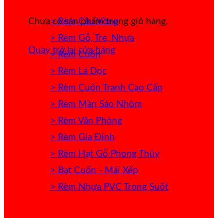
> Rèm Cầu Vồng
Chưa có sản phẩm trong giỏ hàng.
> Rèm Gỗ, Tre, Nhựa
Quay trở lại cửa hàng
> Rèm Cuốn
> Rèm Lá Dọc
> Rèm Cuốn Tranh Cao Cấp
> Rèm Màn Sáo Nhôm
> Rèm Văn Phòng
> Rèm Gia Đình
> Rèm Hạt Gỗ Phong Thủy
> Bạt Cuốn - Mái Xếp
> Rèm Nhựa PVC Trong Suốt