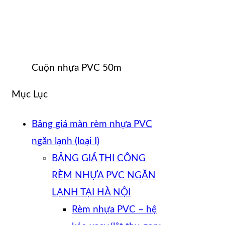
Cuộn nhựa PVC 50m
Mục Lục
Bảng giá màn rèm nhựa PVC
ngăn lạnh (loại I)
BẢNG GIÁ THI CÔNG
RÈM NHỰA PVC NGĂN
LẠNH TẠI HÀ NỘI
Rèm nhựa PVC – hệ