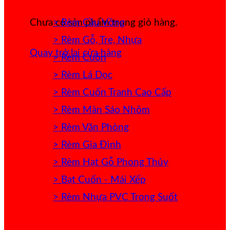
> Rèm Cầu Vồng
Chưa có sản phẩm trong giỏ hàng.
> Rèm Gỗ, Tre, Nhựa
Quay trở lại cửa hàng
> Rèm Cuốn
> Rèm Lá Dọc
> Rèm Cuốn Tranh Cao Cấp
> Rèm Màn Sáo Nhôm
> Rèm Văn Phòng
> Rèm Gia Đình
> Rèm Hạt Gỗ Phong Thủy
> Bạt Cuốn - Mái Xếp
> Rèm Nhựa PVC Trong Suốt