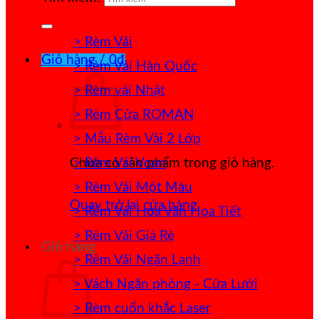
> Rèm Vải
Giỏ hàng /
0
₫
> Rèm Vải Hàn Quốc
> Rèm vải Nhật
> Rèm Cửa ROMAN
> Mẫu Rèm Vải 2 Lớp
> Rèm Vải Voan
Chưa có sản phẩm trong giỏ hàng.
> Rèm Vải Một Màu
Quay trở lại cửa hàng
> Rèm Vải Hoa Văn Họa Tiết
> Rèm Vải Giá Rẻ
Giỏ hàng
> Rèm Vải Ngăn Lạnh
> Vách Ngăn phòng - Cửa Lưới
> Rèm cuốn khắc Laser