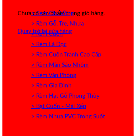
> Rèm Cầu Vồng
Chưa có sản phẩm trong giỏ hàng.
> Rèm Gỗ, Tre, Nhựa
Quay trở lại cửa hàng
> Rèm Cuốn
> Rèm Lá Dọc
> Rèm Cuốn Tranh Cao Cấp
> Rèm Màn Sáo Nhôm
> Rèm Văn Phòng
> Rèm Gia Đình
> Rèm Hạt Gỗ Phong Thủy
> Bạt Cuốn - Mái Xếp
> Rèm Nhựa PVC Trong Suốt