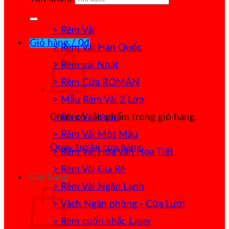
> Rèm Vải
Giỏ hàng /
0
₫
> Rèm Vải Hàn Quốc
> Rèm vải Nhật
> Rèm Cửa ROMAN
> Mẫu Rèm Vải 2 Lớp
> Rèm Vải Voan
Chưa có sản phẩm trong giỏ hàng.
> Rèm Vải Một Màu
Quay trở lại cửa hàng
> Rèm Vải Hoa Văn Họa Tiết
> Rèm Vải Giá Rẻ
Giỏ hàng
> Rèm Vải Ngăn Lạnh
> Vách Ngăn phòng - Cửa Lưới
> Rèm cuốn khắc Laser