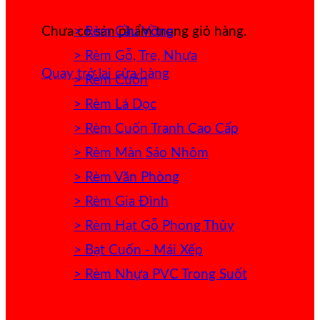
> Rèm Cầu Vồng
Chưa có sản phẩm trong giỏ hàng.
> Rèm Gỗ, Tre, Nhựa
Quay trở lại cửa hàng
> Rèm Cuốn
> Rèm Lá Dọc
> Rèm Cuốn Tranh Cao Cấp
> Rèm Màn Sáo Nhôm
> Rèm Văn Phòng
> Rèm Gia Đình
> Rèm Hạt Gỗ Phong Thủy
> Bạt Cuốn - Mái Xếp
> Rèm Nhựa PVC Trong Suốt