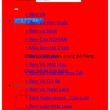
> Rèm Vải
Giỏ hàng /
0
₫
> Rèm Vải Hàn Quốc
> Rèm vải Nhật
> Rèm Cửa ROMAN
> Mẫu Rèm Vải 2 Lớp
> Rèm Vải Voan
Chưa có sản phẩm trong giỏ hàng.
> Rèm Vải Một Màu
Quay trở lại cửa hàng
> Rèm Vải Hoa Văn Họa Tiết
> Rèm Vải Giá Rẻ
Giỏ hàng
> Rèm Vải Ngăn Lạnh
> Vách Ngăn phòng - Cửa Lưới
> Rèm cuốn khắc Laser