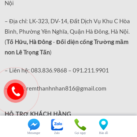
Nội
– Địa chỉ: LK-323, DV-14, Đất Dịch Vụ Khu C Hòa
Bình, Phường Yên Nghĩa, Quận Hà Đông, Hà Nội.
(
Tố Hữu, Hà Đông
-
Đối diện cổng Trường mầm
non Lê Trọng Tấn
)
– Liên hệ: 083.836.9868 – 091.211.9901
– Email: remthanhnhan816@gmail.com
HỖ TRỢ KHÁCH HÀNG
Messenger
Zalo
Gọi ngay
Bản đồ
Chính sách bảo mật