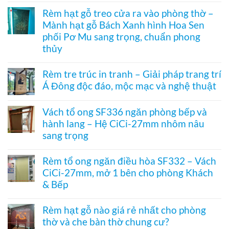
hai
Cửa
hệ
có
khung
xếp
Rèm hạt gỗ treo cửa ra vào phòng thờ –
27
bình
mở
tổ
–
Mành hạt gỗ Bách Xanh hình Hoa Sen
luận
2
ong
Giải
ở
bên
kéo
phối Pơ Mu sang trọng, chuẩn phong
pháp
Rèm
dọc
che
thủy
nhựa
–
kính
kéo
Giải
Không
hiện
xếp
pháp
có
đại,
Rèm tre trúc in tranh – Giải pháp trang trí
–
ngăn
bình
riêng
Giải
điều
Á Đông độc đáo, mộc mạc và nghệ thuật
luận
tư
pháp
hòa
ở
cho
ngăn
Không
không
Rèm
văn
lạnh,
có
ray
hạt
Vách tổ ong SF336 ngăn phòng bếp và
phòng
chắn
bình
dưới
gỗ
bụi
hành lang – Hệ CiCi-27mm nhôm nâu
luận
cho
treo
và
ở
cửa
sang trọng
cửa
tiết
Rèm
đi
ra
kiệm
tre
Không
nhỏ
vào
điều
trúc
có
phòng
Rèm tổ ong ngăn điều hòa SF332 – Vách
hòa
in
bình
thờ
hiệu
CiCi-27mm, mở 1 bên cho phòng Khách
tranh
luận
–
quả
–
ở
& Bếp
Mành
Giải
Vách
hạt
pháp
tổ
Không
gỗ
trang
ong
có
Bách
Rèm hạt gỗ nào giá rẻ nhất cho phòng
trí
SF336
bình
Xanh
thờ và che bàn thờ chung cư?
Á
ngăn
luận
hình
Đông