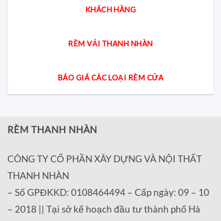
KHÁCH HÀNG
RÈM VẢI THANH NHÀN
BÁO GIÁ CÁC LOẠI RÈM CỬA
RÈM THANH NHÀN
CÔNG TY CỔ PHẦN XÂY DỰNG VÀ NỘI THẤT
THANH NHÀN
– Số GPĐKKD: 0108464494 – Cấp ngày: 09 – 10
– 2018 || Tại sở kế hoạch đầu tư thành phố Hà