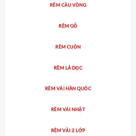
không
RÈM CẦU VỒNG
gian
RÈM GỖ
RÈM CUỐN
RÈM LÁ DỌC
RÈM VẢI HÀN QUỐC
RÈM VẢI NHẬT
RÈM VẢI 2 LỚP