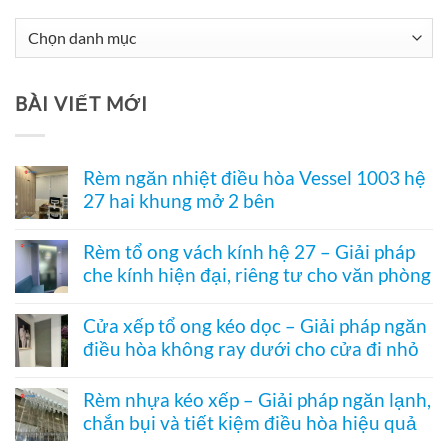
Chuyên
Mục
Tư
BÀI VIẾT MỚI
Vấn
Rèm ngăn nhiệt điều hòa Vessel 1003 hệ
27 hai khung mở 2 bên
Không
có
Rèm tổ ong vách kính hệ 27 – Giải pháp
bình
che kính hiện đại, riêng tư cho văn phòng
luận
ở
Không
Rèm
có
ngăn
Cửa xếp tổ ong kéo dọc – Giải pháp ngăn
bình
nhiệt
điều hòa không ray dưới cho cửa đi nhỏ
luận
điều
ở
hòa
Không
Rèm
Vessel
có
tổ
Rèm nhựa kéo xếp – Giải pháp ngăn lạnh,
1003
bình
ong
hệ
chắn bụi và tiết kiệm điều hòa hiệu quả
luận
vách
27
ở
kính
Không