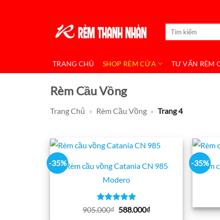
Bỏ
qua
Tìm
nội
kiếm:
dung
TRANG CHỦ
SHOP RÈM CỬA
TƯ VẤN RÈM 
Rèm Cầu Vồng
Trang Chủ
»
Rèm Cầu Vồng
»
Trang 4
-35%
-35%
Rèm cầu vồng Catania CN 985
Rèm c
Modero
Được xếp
Giá
Giá
905.000
₫
588.000
₫
hạng
5
gốc
5
hiện