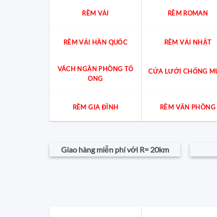
RÈM VẢI
RÈM ROMAN
RÈM VẢI HÀN QUỐC
RÈM VẢI NHẬT
VÁCH NGĂN PHÒNG TỔ
CỬA LƯỚI CHỐNG M
ONG
RÈM GIA ĐÌNH
RÈM VĂN PHÒNG
Giao hàng miễn phí với R= 20km