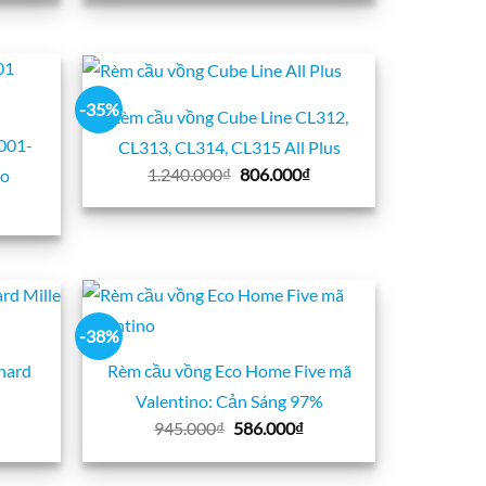
ại
là:
tại
:
903.000₫.
là:
93.000₫.
542.000₫.
-35%
Rèm cầu vồng Cube Line CL312,
001-
CL313, CL314, CL315 All Plus
Giá
Giá
1.240.000
₫
806.000
₫
o
gốc
hiện
iá
là:
tại
iện
1.240.000₫.
là:
ại
806.000₫.
:
96.000₫.
-38%
hard
Rèm cầu vồng Eco Home Five mã
Valentino: Cản Sáng 97%
iá
Giá
Giá
945.000
₫
586.000
₫
iện
gốc
hiện
ại
là:
tại
:
945.000₫.
là: