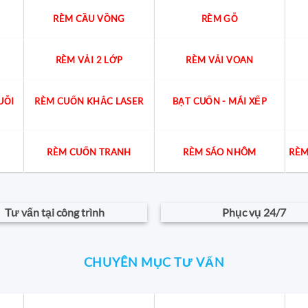
RÈM CẦU VỒNG
RÈM GỖ
RÈM VẢI 2 LỚP
RÈM VẢI VOAN
UỖI
RÈM CUỐN KHẮC LASER
BẠT CUỐN - MÁI XẾP
RÈM CUỐN TRANH
RÈM SÁO NHÔM
RÈM
Tư vấn tại công trình
Phục vụ 24/7
CHUYÊN MỤC TƯ VẤN