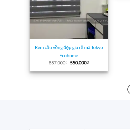
Rèm cầu vồng đẹp giá rẻ mã Tokyo
Ecohome
Giá
Giá
887.000
₫
550.000
₫
gốc
hiện
là:
tại
887.000₫.
là:
550.000₫.