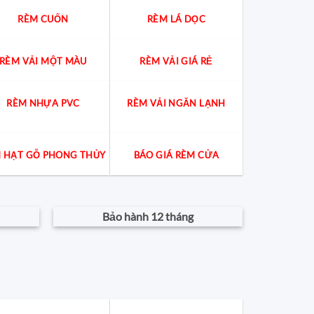
RÈM CUỐN
RÈM LÁ DỌC
RÈM VẢI MỘT MÀU
RÈM VẢI GIÁ RẺ
RÈM NHỰA PVC
RÈM VẢI NGĂN LẠNH
 HẠT GỖ PHONG THỦY
BÁO GIÁ RÈM CỬA
Bảo hành 12 tháng