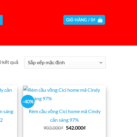
GIỎ HÀNG /
0
₫
0 kết quả
-40%
n sáng
Rèm cầu vồng Cici home mã Cindy
m2
cản sáng 97%
iá
Giá
Giá
903.000
₫
542.000
₫
iện
gốc
hiện