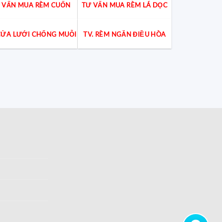
 VẤN MUA RÈM CUỐN
TƯ VẤN MUA RÈM LÁ DỌC
 CỬA LƯỚI CHỐNG MUỖI
TV. RÈM NGĂN ĐIỀU HÒA