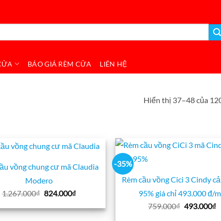
CỬA
BÁO GIÁ RÈM CỬA
LIÊN HỆ
Hiển thị 37–48 của 12
-35%
ầu vồng chung cư mã Claudia
Rèm cầu vồng Cici 3 Cindy cả
Modero
Giá
Giá
1.267.000
₫
824.000
₫
95% giá chỉ 493.000 đ/
gốc
hiện
Giá
G
759.000
₫
493.000
₫
là:
tại
gốc
h
1.267.000₫.
là: