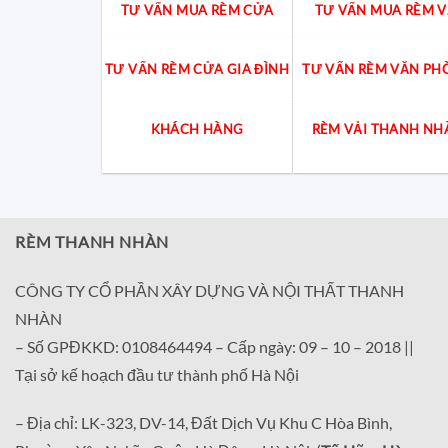
TƯ VẤN MUA RÈM CỬA
TƯ VẤN MUA RÈM V
TƯ VẤN RÈM CỬA GIA ĐÌNH
TƯ VẤN RÈM VĂN PH
KHÁCH HÀNG
RÈM VẢI THANH NH
RÈM THANH NHÀN
CÔNG TY CỔ PHẦN XÂY DỰNG VÀ NỘI THẤT THANH
NHÀN
– Số GPĐKKD: 0108464494 – Cấp ngày: 09 – 10 – 2018 ||
Tại sở kế hoạch đầu tư thành phố Hà Nội
– Địa chỉ: LK-323, DV-14, Đất Dịch Vụ Khu C Hòa Bình,