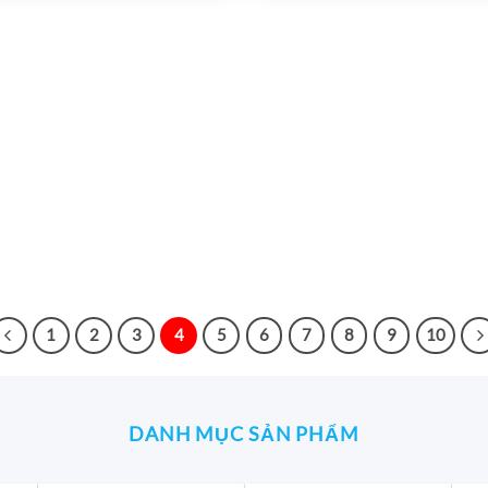
544.320₫.
4
1
2
3
4
5
6
7
8
9
10
DANH MỤC SẢN PHẨM