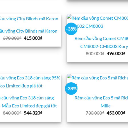
là:
t
824.000₫.
759.000₫.
là
4
-38%
ầu vồng City Blinds mã Karon
Giá
Giá
670.000
₫
415.000
₫
Rèm cầu vồng Comet CM8
gốc
hiện
CM8002-CM8003 Kory
là:
tại
670.000₫.
là:
Giá
G
800.000
₫
496.000
₫
415.000₫.
gốc
h
là:
t
800.000₫.
là
4
-38%
 cầu vồng Eco 318 cản sáng
Rèm cầu vồng Eco 5 mã Ric
 Mẫu Eco Limited đẹp giá tốt
Mille
Giá
Giá
Giá
G
840.000
₫
544.320
₫
730.000
₫
453.000
₫
gốc
hiện
gốc
h
là:
tại
là:
t
840.000₫.
là:
730.000₫.
là