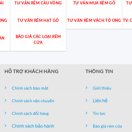
ẢI
TƯ VẤN RÈM CẦU VỒNG
TƯ VẤN MUA RÈM GỖ
TƯ
ÒNG
TƯ VẤN RÈM HẠT GỖ
TƯ VẤN RÈM VÁCH TỔ ONG
TV.
BÁO GIÁ CÁC LOẠI RÈM
ÀN
CỬA
HỖ TRỢ KHÁCH HÀNG
THÔNG TIN
Chính sách bảo mật
Giới thiệu
Liên hệ
Chính sách vận chuyển
Chính sách đổi hàng
Tin tức
Chính sách bảo hành
Báo giá rèm cửa