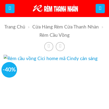
Bỏ
qua
nội
Trang Chủ
»
Cửa Hàng Rèm Cửa Thanh Nhàn
»
dung
Rèm Cầu Vồng
-40%