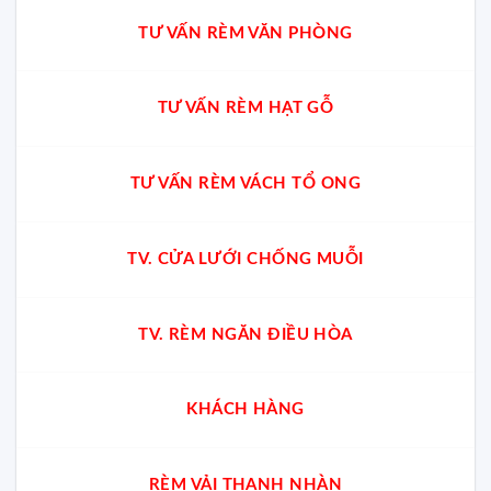
TƯ VẤN RÈM VĂN PHÒNG
TƯ VẤN RÈM HẠT GỖ
TƯ VẤN RÈM VÁCH TỔ ONG
TV. CỬA LƯỚI CHỐNG MUỖI
TV. RÈM NGĂN ĐIỀU HÒA
KHÁCH HÀNG
RÈM VẢI THANH NHÀN