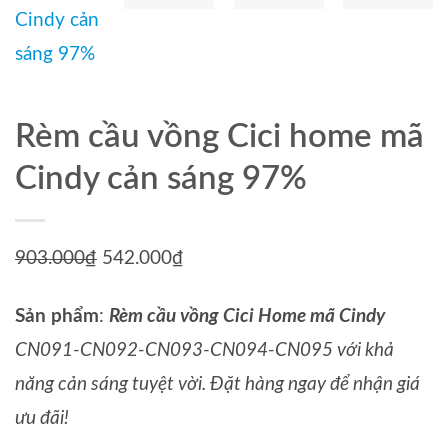
Rèm cầu vồng Cici home mã
Cindy cản sáng 97%
903.000
₫
Giá
542.000
₫
Giá
gốc
hiện
Sản phẩm
:
Rèm cầu vồng Cici Home mã Cindy
là:
tại
CN091-CN092-CN093-CN094-CN095 với khả
903.000₫.
là:
năng cản sáng tuyệt vời. Đặt hàng ngay để nhận giá
542.000₫.
ưu đãi!