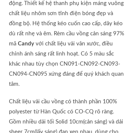
động. Thiết kế hệ thanh phụ kiện máng vuông
chất liệu nhôm sơn tĩnh điện bóng đẹp và
đồng bộ. Hệ thống kéo cuốn cao cấp, dây kéo
dù rất nhẹ và êm. Rèm cầu vồng cản sáng 97%
mã
Candy
với chất liệu vải vân xước, điều
chỉnh ánh sáng rất linh hoạt. Có 5 màu sắc
khác nhau tùy chọn CN091-CN092-CN093-
CN094-CN095 xứng đáng để quý khách quan
tâm.
Chất liệu vải cầu vồng có thành phần 100%
polyester từ Hàn Quốc có CO-CQ rõ ràng.
Gồm nhiều dải tối Solid 10cm(cản sáng) và dải
sheer 7cm(lấy sáng) đan xen nhau, dùng cho