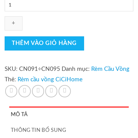
Rèm
cầu
vồng
Cici
home
THÊM VÀO GIỎ HÀNG
mã
Cindy
SKU:
CN091÷CN095
Danh mục:
Rèm Cầu Vồng
cản
Thẻ:
Rèm cầu vồng CiCiHome
sáng
97%
số
lượng
MÔ TẢ
THÔNG TIN BỔ SUNG