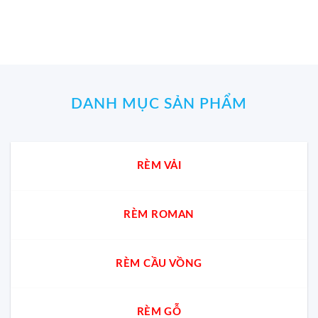
là:
tại
gốc
hiện
890.000₫.
là:
là:
tại
579.000₫.
1.330.000₫.
là:
864.500
DANH MỤC SẢN PHẨM
RÈM VẢI
RÈM ROMAN
RÈM CẦU VỒNG
RÈM GỖ