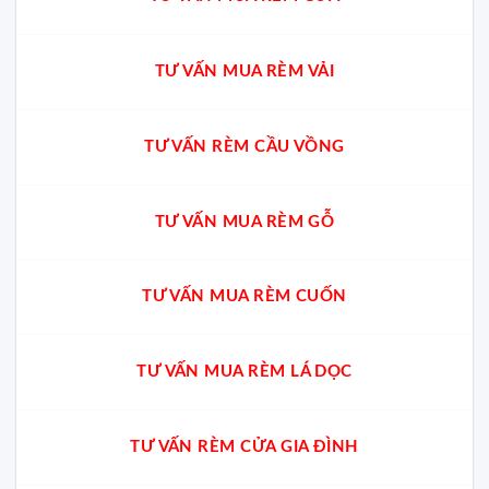
TƯ VẤN MUA RÈM VẢI
TƯ VẤN RÈM CẦU VỒNG
TƯ VẤN MUA RÈM GỖ
TƯ VẤN MUA RÈM CUỐN
TƯ VẤN MUA RÈM LÁ DỌC
TƯ VẤN RÈM CỬA GIA ĐÌNH