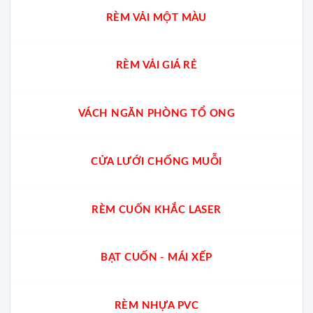
RÈM VẢI MỘT MÀU
RÈM VẢI GIÁ RẺ
VÁCH NGĂN PHÒNG TỔ ONG
CỬA LƯỚI CHỐNG MUỖI
RÈM CUỐN KHẮC LASER
BẠT CUỐN - MÁI XẾP
RÈM NHỰA PVC