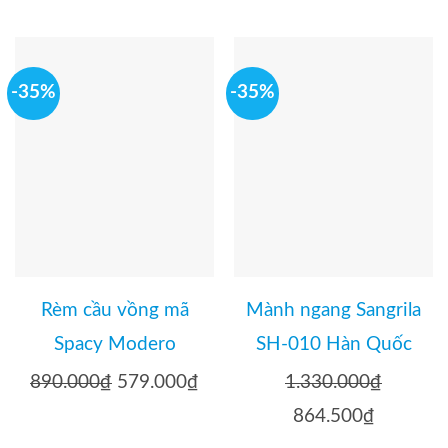
-35%
-35%
Rèm cầu vồng mã
Mành ngang Sangrila
Spacy Modero
SH-010 Hàn Quốc
890.000
₫
Giá
579.000
₫
Giá
1.330.000
₫
gốc
hiện
Giá
864.500
₫
Giá