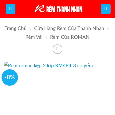
Bỏ
qua
nội
Trang Chủ
»
Cửa Hàng Rèm Cửa Thanh Nhàn
»
dung
Rèm Vải
»
Rèm Cửa ROMAN
-8%