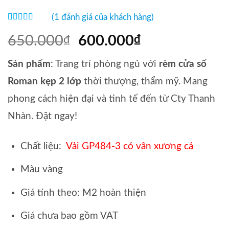
(
1
đánh giá của khách hàng)
5
1
trên 5 dựa
trên
đánh
650.000
Giá
600.000
Giá
₫
₫
giá
gốc
hiện
Sản phẩm
: Trang trí phòng ngủ với
rèm cửa sổ
là:
tại
650.000₫.
là:
Roman kẹp 2 lớp
thời thượng, thẩm mỹ. Mang
600.000₫.
phong cách hiện đại và tinh tế đến từ Cty Thanh
Nhàn. Đặt ngay!
Chất liệu:
Vải GP484-3 có vân xương cá
Màu vàng
Giá tính theo: M2 hoàn thiện
Giá chưa bao gồm VAT