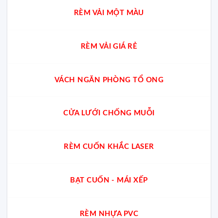
RÈM VẢI MỘT MÀU
RÈM VẢI GIÁ RẺ
VÁCH NGĂN PHÒNG TỔ ONG
CỬA LƯỚI CHỐNG MUỖI
RÈM CUỐN KHẮC LASER
BẠT CUỐN - MÁI XẾP
RÈM NHỰA PVC