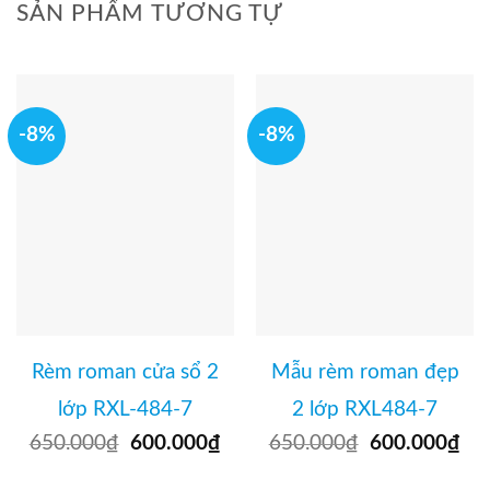
SẢN PHẨM TƯƠNG TỰ
-8%
-8%
Rèm roman cửa sổ 2
Mẫu rèm roman đẹp
lớp RXL-484-7
2 lớp RXL484-7
650.000
₫
Giá
600.000
₫
Giá
650.000
₫
Giá
600.000
₫
Gi
gốc
hiện
gốc
hi
là:
tại
là:
tại