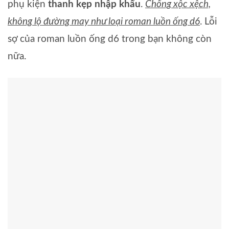
phụ kiện
thanh kẹp nhập khẩu
.
Chống xộc xệch,
không lộ đường may như loại roman luồn ống d6
. Lỗi
sợ của roman luồn ống d6 trong bạn không còn
nữa.