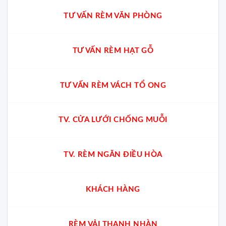
TƯ VẤN RÈM VĂN PHÒNG
TƯ VẤN RÈM HẠT GỖ
TƯ VẤN RÈM VÁCH TỔ ONG
TV. CỬA LƯỚI CHỐNG MUỖI
TV. RÈM NGĂN ĐIỀU HÒA
KHÁCH HÀNG
RÈM VẢI THANH NHÀN