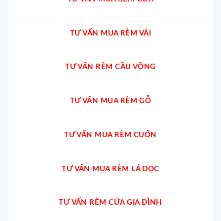
TƯ VẤN MUA RÈM VẢI
TƯ VẤN RÈM CẦU VỒNG
TƯ VẤN MUA RÈM GỖ
TƯ VẤN MUA RÈM CUỐN
TƯ VẤN MUA RÈM LÁ DỌC
TƯ VẤN RÈM CỬA GIA ĐÌNH