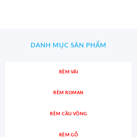
650.000₫.
là:
650.000₫.
là:
600.000₫.
60
DANH MỤC SẢN PHẨM
RÈM VẢI
RÈM ROMAN
RÈM CẦU VỒNG
RÈM GỖ