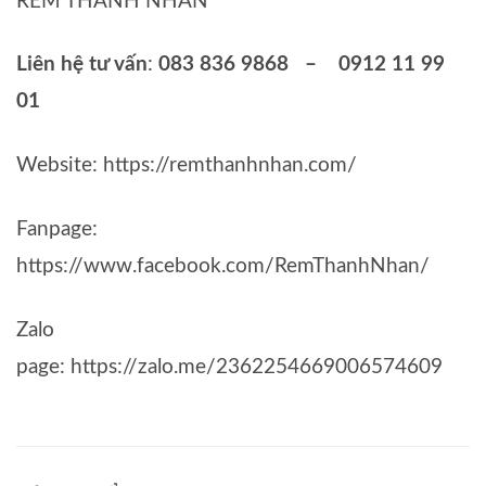
RÈM THANH NHÀN
Liên hệ tư vấn
:
083 836 9868 – 0912 11 99
01
Website: https://remthanhnhan.com/
Fanpage:
https://www.facebook.com/RemThanhNhan/
Zalo
page: https://zalo.me/2362254669006574609