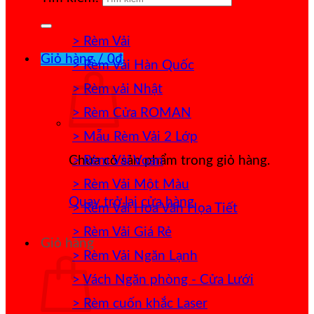
> Rèm Vải
Giỏ hàng /
0
₫
> Rèm Vải Hàn Quốc
> Rèm vải Nhật
> Rèm Cửa ROMAN
> Mẫu Rèm Vải 2 Lớp
> Rèm Vải Voan
Chưa có sản phẩm trong giỏ hàng.
> Rèm Vải Một Màu
Quay trở lại cửa hàng
> Rèm Vải Hoa Văn Họa Tiết
> Rèm Vải Giá Rẻ
Giỏ hàng
> Rèm Vải Ngăn Lạnh
> Vách Ngăn phòng - Cửa Lưới
> Rèm cuốn khắc Laser