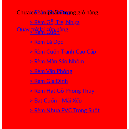
> Rèm Cầu Vồng
Chưa có sản phẩm trong giỏ hàng.
> Rèm Gỗ, Tre, Nhựa
Quay trở lại cửa hàng
> Rèm Cuốn
> Rèm Lá Dọc
> Rèm Cuốn Tranh Cao Cấp
> Rèm Màn Sáo Nhôm
> Rèm Văn Phòng
> Rèm Gia Đình
> Rèm Hạt Gỗ Phong Thủy
> Bạt Cuốn - Mái Xếp
> Rèm Nhựa PVC Trong Suốt