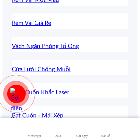
Rèm Vải Một Màu
Rèm Vải Giá Rẻ
Vách Ngăn Phòng Tổ Ong
Cửa Lưới Chống Muỗi
Rèm Cuốn Khắc Laser
Bạt Cuốn - Mái Xếp
Messenger
Zalo
Gọi ngay
Bản đồ
Rèm Nhựa PVC