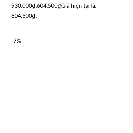
930.000₫.
604.500
₫
Giá hiện tại là:
604.500₫.
-7%