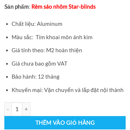
gốc
hiện
Sản phẩm
:
Rèm sáo nhôm Star-blinds
là:
tại
300.000₫.
là:
Chất liệu: Aluminum
280.000₫.
Màu sắc: Tím khoai môn ánh kim
Giá tính theo: M2 hoàn thiện
Giá chưa bao gồm VAT
Bảo hành: 12 tháng
Khuyến mại: Vận chuyển và lắp đặt nội thành
Rèm sáo nhôm ST-29 Vạn Thái số lượng
THÊM VÀO GIỎ HÀNG