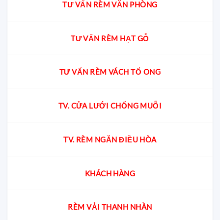
TƯ VẤN RÈM VĂN PHÒNG
TƯ VẤN RÈM HẠT GỖ
TƯ VẤN RÈM VÁCH TỔ ONG
TV. CỬA LƯỚI CHỐNG MUỖI
TV. RÈM NGĂN ĐIỀU HÒA
KHÁCH HÀNG
RÈM VẢI THANH NHÀN