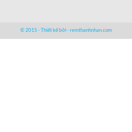
© 2015 - Thiết kế bởi -
remthanhnhan.com