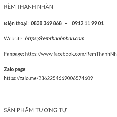
RÈM THANH NHÀN
Điện thoại
:
0838 369 868 – 0912 11 99 01
Website:
https://remthanhnhan.com
Fanpage:
https://www.facebook.com/RemThanhNh
Zalo page
:
https://zalo.me/2362254669006574609
SẢN PHẨM TƯƠNG TỰ