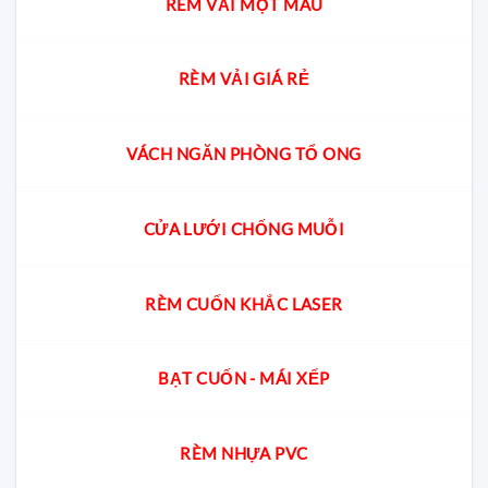
RÈM VẢI MỘT MÀU
RÈM VẢI GIÁ RẺ
VÁCH NGĂN PHÒNG TỔ ONG
CỬA LƯỚI CHỐNG MUỖI
RÈM CUỐN KHẮC LASER
BẠT CUỐN - MÁI XẾP
RÈM NHỰA PVC