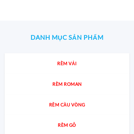
0.000₫.
DANH MỤC SẢN PHẨM
RÈM VẢI
RÈM ROMAN
RÈM CẦU VỒNG
RÈM GỖ