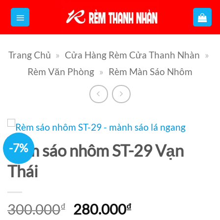
Bỏ
qua
nội
Trang Chủ
»
Cửa Hàng Rèm Cửa Thanh Nhàn
»
dung
Rèm Văn Phòng
»
Rèm Màn Sáo Nhôm
-7%
Rèm sáo nhôm ST-29 Vạn
Thái
Giá
Giá
300.000
₫
280.000
₫