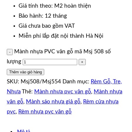
Giá tính theo: M2 hoàn thiện
Bảo hành: 12 tháng
Giá chưa bao gồm VAT
Miễn phí lắp đặt nội thành Hà Nội
Mành nhựa PVC vân gỗ mã Msj 508 số
lượng
Thêm vào giỏ hàng
SKU:
Msj508/Msj554
Danh mục:
Rèm Gỗ, Tre,
Nhựa
Thẻ:
Mành nhựa pvc vân gỗ
,
Mành nhựa
vân gỗ
,
Mành sáo nhựa giả gỗ
,
Rèm cửa nhựa
pvc
,
Rèm nhựa pvc vân gỗ
Mô tả