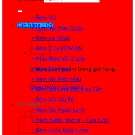
> Rèm Vải
Giỏ hàng /
0
₫
> Rèm Vải Hàn Quốc
> Rèm vải Nhật
> Rèm Cửa ROMAN
> Mẫu Rèm Vải 2 Lớp
> Rèm Vải Voan
Chưa có sản phẩm trong giỏ hàng.
> Rèm Vải Một Màu
Quay trở lại cửa hàng
> Rèm Vải Hoa Văn Họa Tiết
> Rèm Vải Giá Rẻ
Giỏ hàng
> Rèm Vải Ngăn Lạnh
> Vách Ngăn phòng - Cửa Lưới
> Rèm cuốn khắc Laser