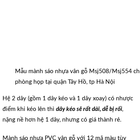
Mẫu mành sáo nhựa vân gỗ Msj508/Msj554 chốn
phòng họp tại quận Tây Hồ, tp Hà Nội
Hệ 2 dây (gồm 1 dây kéo và 1 dây xoay) có nhược
điểm khi kéo lên thì
dây kéo sẽ rất dài, dễ bị rối
,
nặng nề hơn hệ 1 dây, nhưng có giá thành rẻ.
Mành sáo nhựa PVC vân gỗ với 12 mã màu tùy