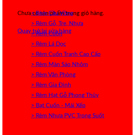
> Rèm Cầu Vồng
Chưa có sản phẩm trong giỏ hàng.
> Rèm Gỗ, Tre, Nhựa
Quay trở lại cửa hàng
> Rèm Cuốn
> Rèm Lá Dọc
> Rèm Cuốn Tranh Cao Cấp
> Rèm Màn Sáo Nhôm
> Rèm Văn Phòng
> Rèm Gia Đình
> Rèm Hạt Gỗ Phong Thủy
> Bạt Cuốn - Mái Xếp
> Rèm Nhựa PVC Trong Suốt