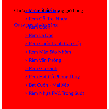
> Rèm Cầu Vồng
Chưa có sản phẩm trong giỏ hàng.
> Rèm Gỗ, Tre, Nhựa
Quay trở lại cửa hàng
> Rèm Cuốn
> Rèm Lá Dọc
> Rèm Cuốn Tranh Cao Cấp
> Rèm Màn Sáo Nhôm
> Rèm Văn Phòng
> Rèm Gia Đình
> Rèm Hạt Gỗ Phong Thủy
> Bạt Cuốn - Mái Xếp
> Rèm Nhựa PVC Trong Suốt