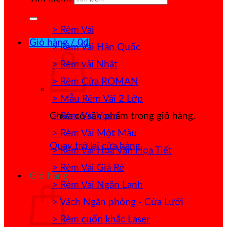
> Rèm Vải
Giỏ hàng /
0
₫
> Rèm Vải Hàn Quốc
> Rèm vải Nhật
> Rèm Cửa ROMAN
> Mẫu Rèm Vải 2 Lớp
> Rèm Vải Voan
Chưa có sản phẩm trong giỏ hàng.
> Rèm Vải Một Màu
Quay trở lại cửa hàng
> Rèm Vải Hoa Văn Họa Tiết
> Rèm Vải Giá Rẻ
Giỏ hàng
> Rèm Vải Ngăn Lạnh
> Vách Ngăn phòng - Cửa Lưới
> Rèm cuốn khắc Laser