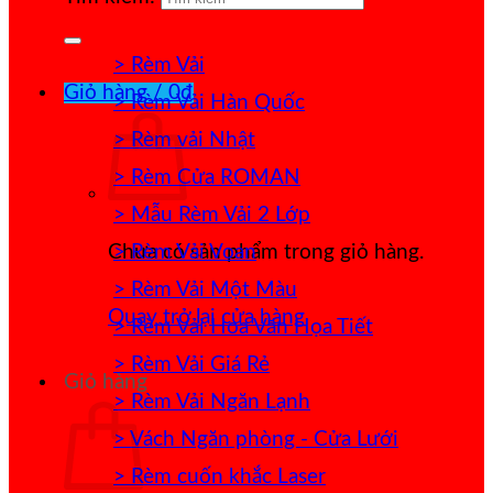
> Rèm Vải
Giỏ hàng /
0
₫
> Rèm Vải Hàn Quốc
> Rèm vải Nhật
> Rèm Cửa ROMAN
> Mẫu Rèm Vải 2 Lớp
> Rèm Vải Voan
Chưa có sản phẩm trong giỏ hàng.
> Rèm Vải Một Màu
Quay trở lại cửa hàng
> Rèm Vải Hoa Văn Họa Tiết
> Rèm Vải Giá Rẻ
Giỏ hàng
> Rèm Vải Ngăn Lạnh
> Vách Ngăn phòng - Cửa Lưới
> Rèm cuốn khắc Laser