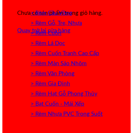
> Rèm Cầu Vồng
Chưa có sản phẩm trong giỏ hàng.
> Rèm Gỗ, Tre, Nhựa
Quay trở lại cửa hàng
> Rèm Cuốn
> Rèm Lá Dọc
> Rèm Cuốn Tranh Cao Cấp
> Rèm Màn Sáo Nhôm
> Rèm Văn Phòng
> Rèm Gia Đình
> Rèm Hạt Gỗ Phong Thủy
> Bạt Cuốn - Mái Xếp
> Rèm Nhựa PVC Trong Suốt