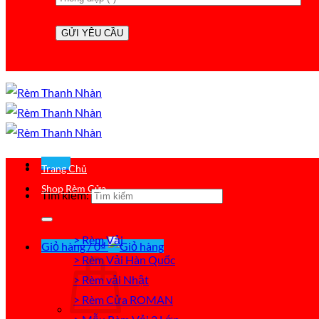
Menu
Trang Chủ
Shop Rèm Cửa
Tìm kiếm:
> Rèm Vải
Giỏ hàng /
0
₫
> Rèm Vải Hàn Quốc
> Rèm vải Nhật
> Rèm Cửa ROMAN