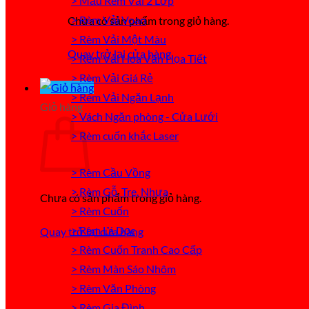
> Mẫu Rèm Vải 2 Lớp
> Rèm Vải Voan
Chưa có sản phẩm trong giỏ hàng.
> Rèm Vải Một Màu
Quay trở lại cửa hàng
> Rèm Vải Hoa Văn Họa Tiết
> Rèm Vải Giá Rẻ
> Rèm Vải Ngăn Lạnh
Giỏ hàng
> Vách Ngăn phòng - Cửa Lưới
> Rèm cuốn khắc Laser
> Rèm Cầu Vồng
> Rèm Gỗ, Tre, Nhựa
Chưa có sản phẩm trong giỏ hàng.
> Rèm Cuốn
> Rèm Lá Dọc
Quay trở lại cửa hàng
> Rèm Cuốn Tranh Cao Cấp
> Rèm Màn Sáo Nhôm
> Rèm Văn Phòng
> Rèm Gia Đình