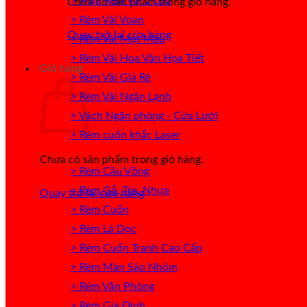
> Mẫu Rèm Vải 2 Lớp
Chưa có sản phẩm trong giỏ hàng.
> Rèm Vải Voan
Quay trở lại cửa hàng
> Rèm Vải Một Màu
> Rèm Vải Hoa Văn Họa Tiết
Giỏ hàng
> Rèm Vải Giá Rẻ
> Rèm Vải Ngăn Lạnh
> Vách Ngăn phòng - Cửa Lưới
> Rèm cuốn khắc Laser
Chưa có sản phẩm trong giỏ hàng.
> Rèm Cầu Vồng
> Rèm Gỗ, Tre, Nhựa
Quay trở lại cửa hàng
> Rèm Cuốn
> Rèm Lá Dọc
> Rèm Cuốn Tranh Cao Cấp
> Rèm Màn Sáo Nhôm
> Rèm Văn Phòng
> Rèm Gia Đình