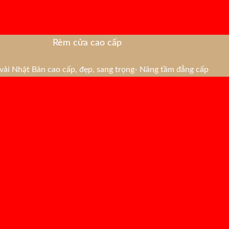
Rèm cửa cao cấp
ải Nhật Bản cao cấp, đẹp, sang trọng- Nâng tầm đẳng cấp