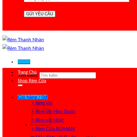
Menu
Trang Chủ
Tìm kiếm:
Shop Rèm Cửa
Giỏ hàng /
0
₫
> Rèm Vải
> Rèm Vải Hàn Quốc
> Rèm vải Nhật
> Rèm Cửa ROMAN