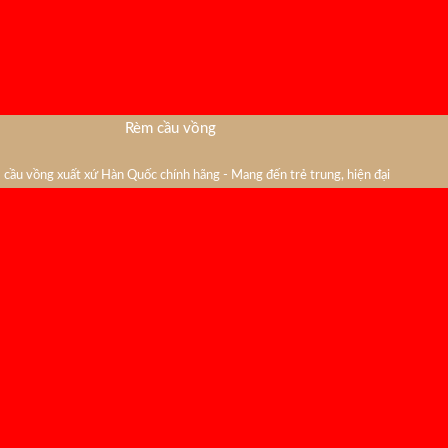
Rèm cầu vồng
cầu vồng xuất xứ Hàn Quốc chính hãng - Mang đến trẻ trung, hiện đại