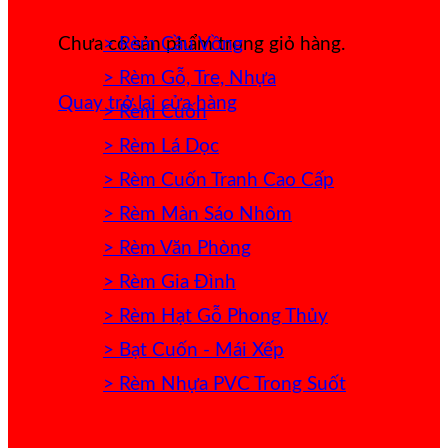
> Rèm Cầu Vồng
Chưa có sản phẩm trong giỏ hàng.
> Rèm Gỗ, Tre, Nhựa
Quay trở lại cửa hàng
> Rèm Cuốn
> Rèm Lá Dọc
> Rèm Cuốn Tranh Cao Cấp
> Rèm Màn Sáo Nhôm
> Rèm Văn Phòng
> Rèm Gia Đình
> Rèm Hạt Gỗ Phong Thủy
> Bạt Cuốn - Mái Xếp
> Rèm Nhựa PVC Trong Suốt