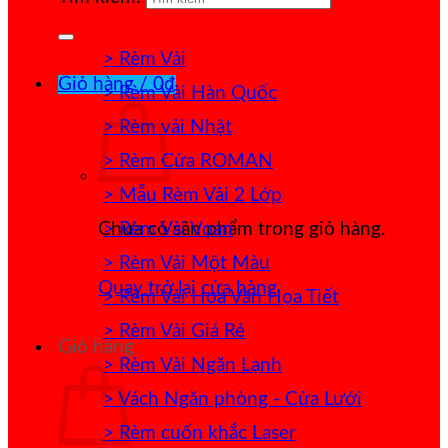
> Rèm Vải
Giỏ hàng /
0
₫
> Rèm Vải Hàn Quốc
> Rèm vải Nhật
> Rèm Cửa ROMAN
> Mẫu Rèm Vải 2 Lớp
> Rèm Vải Voan
Chưa có sản phẩm trong giỏ hàng.
> Rèm Vải Một Màu
Quay trở lại cửa hàng
> Rèm Vải Hoa Văn Họa Tiết
> Rèm Vải Giá Rẻ
Giỏ hàng
> Rèm Vải Ngăn Lạnh
> Vách Ngăn phòng - Cửa Lưới
> Rèm cuốn khắc Laser