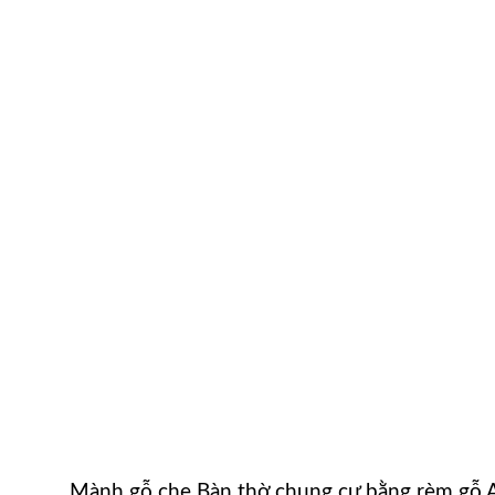
Mành gỗ che Bàn thờ chung cư bằng rèm gỗ