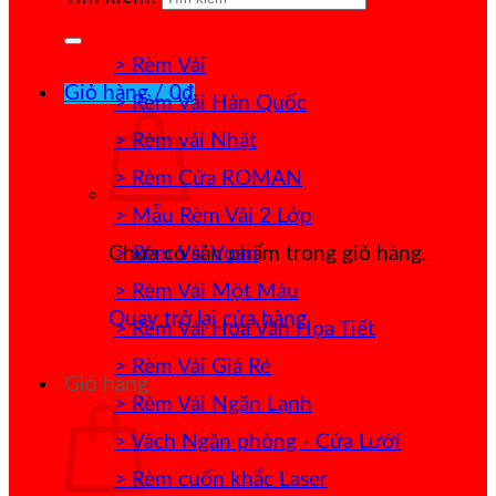
> Rèm Vải
Giỏ hàng /
0
₫
> Rèm Vải Hàn Quốc
> Rèm vải Nhật
> Rèm Cửa ROMAN
> Mẫu Rèm Vải 2 Lớp
> Rèm Vải Voan
Chưa có sản phẩm trong giỏ hàng.
> Rèm Vải Một Màu
Quay trở lại cửa hàng
> Rèm Vải Hoa Văn Họa Tiết
> Rèm Vải Giá Rẻ
Giỏ hàng
> Rèm Vải Ngăn Lạnh
> Vách Ngăn phòng - Cửa Lưới
> Rèm cuốn khắc Laser