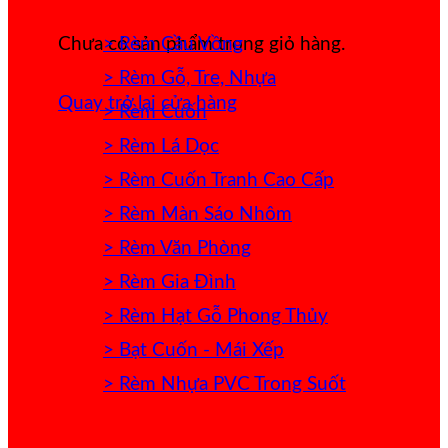
> Rèm Cầu Vồng
Chưa có sản phẩm trong giỏ hàng.
> Rèm Gỗ, Tre, Nhựa
Quay trở lại cửa hàng
> Rèm Cuốn
> Rèm Lá Dọc
> Rèm Cuốn Tranh Cao Cấp
> Rèm Màn Sáo Nhôm
> Rèm Văn Phòng
> Rèm Gia Đình
> Rèm Hạt Gỗ Phong Thủy
> Bạt Cuốn - Mái Xếp
> Rèm Nhựa PVC Trong Suốt