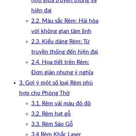
hợp giữa truyền thống và
hiện đại
2.2. Màu sắc Rèm: Hài hòa
với không gian tâm linh
2.3. Kiểu dáng Rèm: Từ
truyền thống đến hiện đại
2.4. Họa tiết trên Rèm:
Đơn giản nhưng ý nghĩa
3. Gợi ý một số loại Rèm phù
hợp cho Phòng Thờ
3.1. Rèm vải màu đỏ đô
3.2. Rèm hạt gỗ
3.3. Rèm Sáo Gỗ
3.4 Rèm Khắc Laser