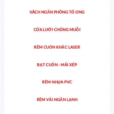
VÁCH NGĂN PHÒNG TỔ ONG
CỬA LƯỚI CHỐNG MUỖI
RÈM CUỐN KHẮC LASER
BẠT CUỐN - MÁI XẾP
RÈM NHỰA PVC
RÈM VẢI NGĂN LẠNH