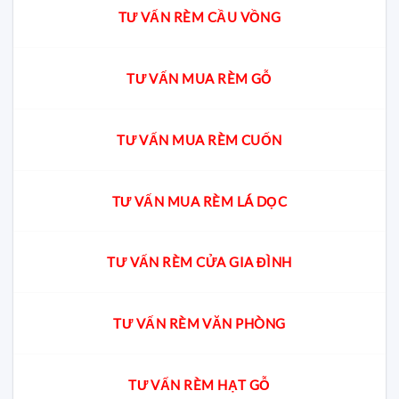
TƯ VẤN RÈM CẦU VỒNG
TƯ VẤN MUA RÈM GỖ
TƯ VẤN MUA RÈM CUỐN
TƯ VẤN MUA RÈM LÁ DỌC
TƯ VẤN RÈM CỬA GIA ĐÌNH
TƯ VẤN RÈM VĂN PHÒNG
TƯ VẤN RÈM HẠT GỖ