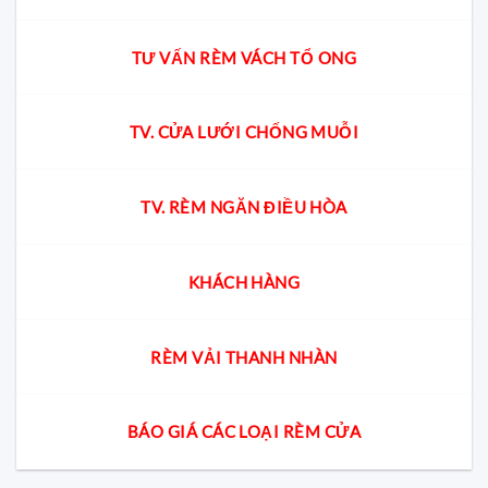
TƯ VẤN RÈM VÁCH TỔ ONG
TV. CỬA LƯỚI CHỐNG MUỖI
TV. RÈM NGĂN ĐIỀU HÒA
KHÁCH HÀNG
RÈM VẢI THANH NHÀN
BÁO GIÁ CÁC LOẠI RÈM CỬA