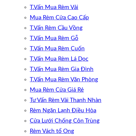
T.Vấn Mua Rèm Vải
Mua Rèm Cửa Cao Cấp
T.Vấn Rèm Cầu Vồng
T.Vấn Mua Rèm Gỗ
T.Vấn Mua Rèm Cuốn
T.Vấn Mua Rèm Lá Dọc
T.Vấn Mua Rèm Gia Đình
T.Vấn Mua Rèm Văn Phòng
Mua Rèm Cửa Giá Rẻ
Tư Vấn Rèm Vải Thanh Nhàn
Rèm Ngăn Lạnh Điều Hòa
Cửa Lưới Chống Côn Trùng
Rèm Vách tổ Ong