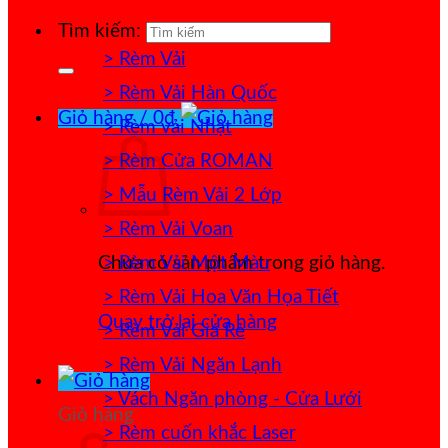
Tìm kiếm:
> Rèm Vải
> Rèm Vải Hàn Quốc
Giỏ hàng /
0
₫
> Rèm vải Nhật
> Rèm Cửa ROMAN
> Mẫu Rèm Vải 2 Lớp
> Rèm Vải Voan
> Rèm Vải Một Màu
Chưa có sản phẩm trong giỏ hàng.
> Rèm Vải Hoa Văn Họa Tiết
Quay trở lại cửa hàng
> Rèm Vải Giá Rẻ
> Rèm Vải Ngăn Lạnh
> Vách Ngăn phòng - Cửa Lưới
Giỏ hàng
> Rèm cuốn khắc Laser