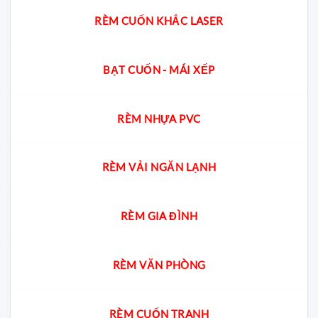
RÈM CUỐN KHẮC LASER
BẠT CUỐN - MÁI XẾP
RÈM NHỰA PVC
RÈM VẢI NGĂN LẠNH
RÈM GIA ĐÌNH
RÈM VĂN PHÒNG
RÈM CUỐN TRANH