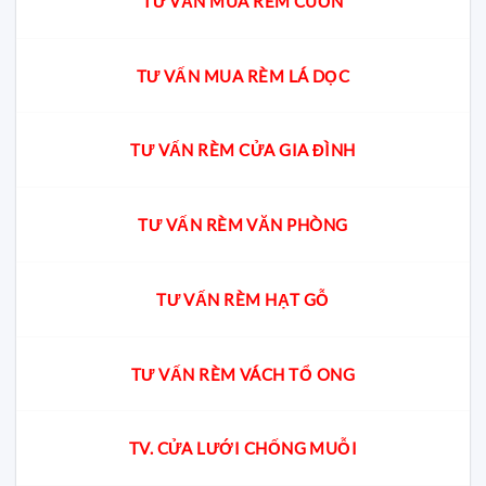
TƯ VẤN MUA RÈM CUỐN
TƯ VẤN MUA RÈM LÁ DỌC
TƯ VẤN RÈM CỬA GIA ĐÌNH
TƯ VẤN RÈM VĂN PHÒNG
TƯ VẤN RÈM HẠT GỖ
TƯ VẤN RÈM VÁCH TỔ ONG
TV. CỬA LƯỚI CHỐNG MUỖI