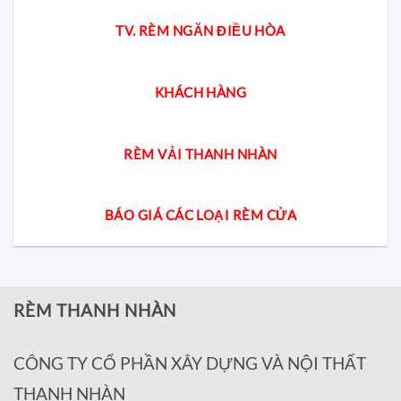
TV. RÈM NGĂN ĐIỀU HÒA
KHÁCH HÀNG
RÈM VẢI THANH NHÀN
BÁO GIÁ CÁC LOẠI RÈM CỬA
RÈM THANH NHÀN
CÔNG TY CỔ PHẦN XÂY DỰNG VÀ NỘI THẤT
THANH NHÀN