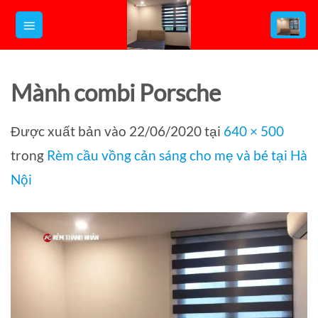
Bỏ
qua
nội
dung
Mành combi Porsche
Được xuất bản vào
22/06/2020
tại
640 × 500
trong
Rèm cầu vồng cản sáng cho mẹ và bé tại Hà
Nội