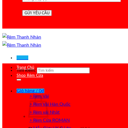
Menu
Trang Chủ
Tìm kiếm:
Shop Rèm Cửa
Giỏ hàng /
0
₫
> Rèm Vải
> Rèm Vải Hàn Quốc
> Rèm vải Nhật
> Rèm Cửa ROMAN