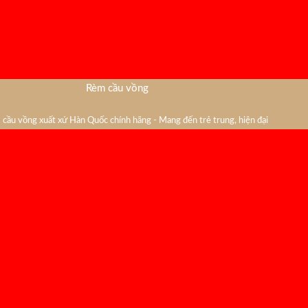
Rèm cầu vồng
cầu vồng xuất xứ Hàn Quốc chính hãng - Mang đến trẻ trung, hiện đại