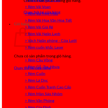
> Mẫu Rèm Vải 2 Lớp
Chưa có sản phẩm trong giỏ hàng.
> Rèm Vải Voan
Quay trở lại cửa hàng
> Rèm Vải Một Màu
> Rèm Vải Hoa Văn Họa Tiết
Giỏ hàng
> Rèm Vải Giá Rẻ
> Rèm Vải Ngăn Lạnh
> Vách Ngăn phòng - Cửa Lưới
> Rèm cuốn khắc Laser
Chưa có sản phẩm trong giỏ hàng.
> Rèm Cầu Vồng
> Rèm Gỗ, Tre, Nhựa
Quay trở lại cửa hàng
> Rèm Cuốn
> Rèm Lá Dọc
> Rèm Cuốn Tranh Cao Cấp
> Rèm Màn Sáo Nhôm
> Rèm Văn Phòng
> Rèm Gia Đình