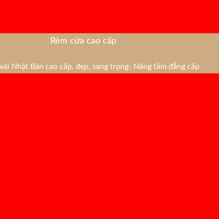
Rèm cửa cao cấp
ải Nhật Bản cao cấp, đẹp, sang trọng- Nâng tầm đẳng cấp