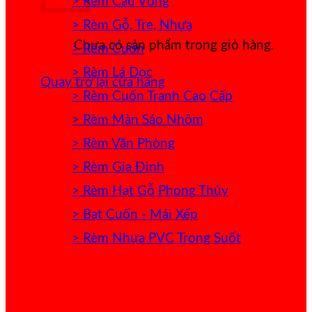
> Rèm Cầu Vồng
> Rèm Gỗ, Tre, Nhựa
Chưa có sản phẩm trong giỏ hàng.
> Rèm Cuốn
> Rèm Lá Dọc
Quay trở lại cửa hàng
> Rèm Cuốn Tranh Cao Cấp
> Rèm Màn Sáo Nhôm
> Rèm Văn Phòng
> Rèm Gia Đình
> Rèm Hạt Gỗ Phong Thủy
> Bạt Cuốn - Mái Xếp
> Rèm Nhựa PVC Trong Suốt