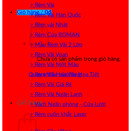
> Rèm Vải
Giỏ hàng /
0
₫
> Rèm Vải Hàn Quốc
> Rèm vải Nhật
> Rèm Cửa ROMAN
> Mẫu Rèm Vải 2 Lớp
> Rèm Vải Voan
Chưa có sản phẩm trong giỏ hàng.
> Rèm Vải Một Màu
> Rèm Vải Hoa Văn Họa Tiết
Quay trở lại cửa hàng
> Rèm Vải Giá Rẻ
> Rèm Vải Ngăn Lạnh
Giỏ hàng
> Vách Ngăn phòng - Cửa Lưới
> Rèm cuốn khắc Laser