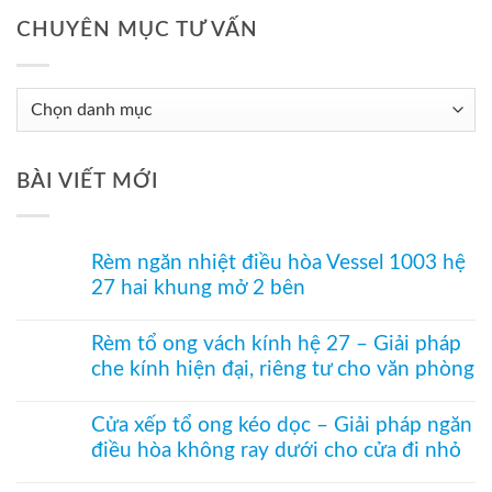
CHUYÊN MỤC TƯ VẤN
Chuyên
Mục
Tư
BÀI VIẾT MỚI
Vấn
Rèm ngăn nhiệt điều hòa Vessel 1003 hệ
27 hai khung mở 2 bên
Không
có
Rèm tổ ong vách kính hệ 27 – Giải pháp
bình
che kính hiện đại, riêng tư cho văn phòng
luận
ở
Không
Rèm
có
ngăn
Cửa xếp tổ ong kéo dọc – Giải pháp ngăn
bình
nhiệt
điều hòa không ray dưới cho cửa đi nhỏ
luận
điều
ở
hòa
Không
Rèm
Vessel