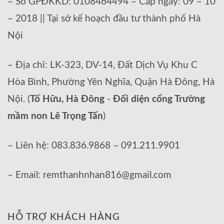
– Số GPĐKKD: 0108464494 – Cấp ngày: 09 – 10
– 2018 || Tại sở kế hoạch đầu tư thành phố Hà
Nội
– Địa chỉ: LK-323, DV-14, Đất Dịch Vụ Khu C
Hòa Bình, Phường Yên Nghĩa, Quận Hà Đông, Hà
Nội. (
Tố Hữu, Hà Đông
-
Đối diện cổng Trường
mầm non Lê Trọng Tấn
)
– Liên hệ: 083.836.9868 – 091.211.9901
– Email: remthanhnhan816@gmail.com
HỖ TRỢ KHÁCH HÀNG