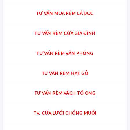
TƯ VẤN MUA RÈM LÁ DỌC
TƯ VẤN RÈM CỬA GIA ĐÌNH
TƯ VẤN RÈM VĂN PHÒNG
TƯ VẤN RÈM HẠT GỖ
TƯ VẤN RÈM VÁCH TỔ ONG
TV. CỬA LƯỚI CHỐNG MUỖI