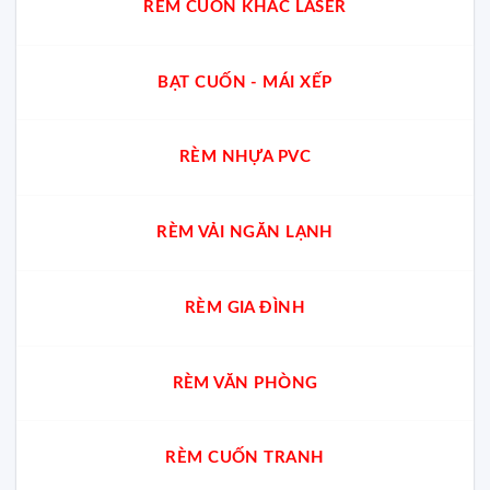
RÈM CUỐN KHẮC LASER
BẠT CUỐN - MÁI XẾP
RÈM NHỰA PVC
RÈM VẢI NGĂN LẠNH
RÈM GIA ĐÌNH
RÈM VĂN PHÒNG
RÈM CUỐN TRANH