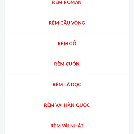
RÈM ROMAN
chọn
chuẩn
cho
từng
không
RÈM CẦU VỒNG
gian
RÈM GỖ
RÈM CUỐN
RÈM LÁ DỌC
RÈM VẢI HÀN QUỐC
RÈM VẢI NHẬT