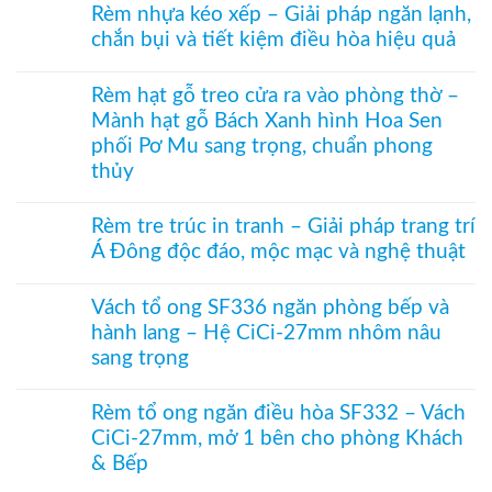
có
tổ
Rèm nhựa kéo xếp – Giải pháp ngăn lạnh,
1003
bình
ong
hệ
chắn bụi và tiết kiệm điều hòa hiệu quả
luận
vách
27
ở
kính
Không
hai
Cửa
hệ
có
khung
xếp
Rèm hạt gỗ treo cửa ra vào phòng thờ –
27
bình
mở
tổ
–
Mành hạt gỗ Bách Xanh hình Hoa Sen
luận
2
ong
Giải
ở
bên
phối Pơ Mu sang trọng, chuẩn phong
kéo
pháp
Rèm
dọc
che
thủy
nhựa
–
kính
kéo
Giải
Không
hiện
xếp
pháp
có
đại,
Rèm tre trúc in tranh – Giải pháp trang trí
–
ngăn
bình
riêng
Giải
Á Đông độc đáo, mộc mạc và nghệ thuật
điều
luận
tư
pháp
hòa
ở
cho
ngăn
Không
không
Rèm
văn
lạnh,
có
ray
hạt
Vách tổ ong SF336 ngăn phòng bếp và
phòng
chắn
bình
dưới
gỗ
hành lang – Hệ CiCi-27mm nhôm nâu
bụi
luận
cho
treo
và
ở
cửa
sang trọng
cửa
tiết
Rèm
đi
ra
kiệm
tre
Không
nhỏ
vào
điều
trúc
có
phòng
Rèm tổ ong ngăn điều hòa SF332 – Vách
hòa
in
bình
thờ
CiCi-27mm, mở 1 bên cho phòng Khách
hiệu
tranh
luận
–
quả
–
ở
& Bếp
Mành
Giải
Vách
hạt
pháp
tổ
Không