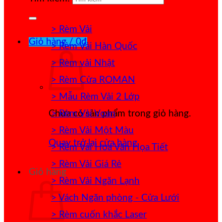
> Rèm Vải
Giỏ hàng /
0
₫
> Rèm Vải Hàn Quốc
> Rèm vải Nhật
> Rèm Cửa ROMAN
> Mẫu Rèm Vải 2 Lớp
> Rèm Vải Voan
Chưa có sản phẩm trong giỏ hàng.
> Rèm Vải Một Màu
Quay trở lại cửa hàng
> Rèm Vải Hoa Văn Họa Tiết
> Rèm Vải Giá Rẻ
Giỏ hàng
> Rèm Vải Ngăn Lạnh
> Vách Ngăn phòng - Cửa Lưới
> Rèm cuốn khắc Laser