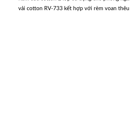
vải cotton RV-733 kết hợp với rèm voan thê