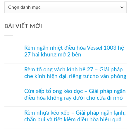
Chuyên
Mục
Tư
BÀI VIẾT MỚI
Vấn
Rèm ngăn nhiệt điều hòa Vessel 1003 hệ
27 hai khung mở 2 bên
Không
có
Rèm tổ ong vách kính hệ 27 – Giải pháp
bình
che kính hiện đại, riêng tư cho văn phòng
luận
ở
Không
Rèm
có
ngăn
Cửa xếp tổ ong kéo dọc – Giải pháp ngăn
bình
nhiệt
điều hòa không ray dưới cho cửa đi nhỏ
luận
điều
ở
hòa
Không
Rèm
Vessel
có
tổ
Rèm nhựa kéo xếp – Giải pháp ngăn lạnh,
1003
bình
ong
hệ
chắn bụi và tiết kiệm điều hòa hiệu quả
luận
vách
27
ở
kính
Không
hai
Cửa
hệ