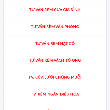
TƯ VẤN RÈM CỬA GIA ĐÌNH
TƯ VẤN RÈM VĂN PHÒNG
TƯ VẤN RÈM HẠT GỖ
TƯ VẤN RÈM VÁCH TỔ ONG
TV. CỬA LƯỚI CHỐNG MUỖI
TV. RÈM NGĂN ĐIỀU HÒA