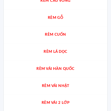
RÈM CẦU VỒNG
gian
RÈM GỖ
RÈM CUỐN
RÈM LÁ DỌC
RÈM VẢI HÀN QUỐC
RÈM VẢI NHẬT
RÈM VẢI 2 LỚP