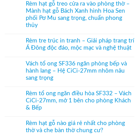
có
khung
xếp
Rèm hạt gỗ treo cửa ra vào phòng thờ –
27
bình
mở
tổ
–
Mành hạt gỗ Bách Xanh hình Hoa Sen
luận
2
ong
Giải
ở
bên
kéo
phối Pơ Mu sang trọng, chuẩn phong
pháp
Rèm
dọc
che
thủy
nhựa
–
kính
kéo
Giải
Không
hiện
xếp
pháp
có
đại,
–
Rèm tre trúc in tranh – Giải pháp trang trí
ngăn
bình
riêng
Giải
điều
Á Đông độc đáo, mộc mạc và nghệ thuật
luận
tư
pháp
hòa
ở
cho
ngăn
Không
không
Rèm
văn
lạnh,
có
ray
hạt
Vách tổ ong SF336 ngăn phòng bếp và
phòng
chắn
bình
dưới
gỗ
bụi
hành lang – Hệ CiCi-27mm nhôm nâu
luận
cho
treo
và
ở
cửa
cửa
sang trọng
tiết
Rèm
đi
ra
kiệm
tre
Không
nhỏ
vào
điều
trúc
có
phòng
Rèm tổ ong ngăn điều hòa SF332 – Vách
hòa
in
bình
thờ
hiệu
tranh
CiCi-27mm, mở 1 bên cho phòng Khách
luận
–
quả
–
ở
Mành
& Bếp
Giải
Vách
hạt
pháp
tổ
Không
gỗ
trang
ong
có
Bách
Rèm hạt gỗ nào giá rẻ nhất cho phòng
trí
SF336
bình
Xanh
Á
thờ và che bàn thờ chung cư?
ngăn
luận
hình
Đông
phòng
ở
Hoa
Không