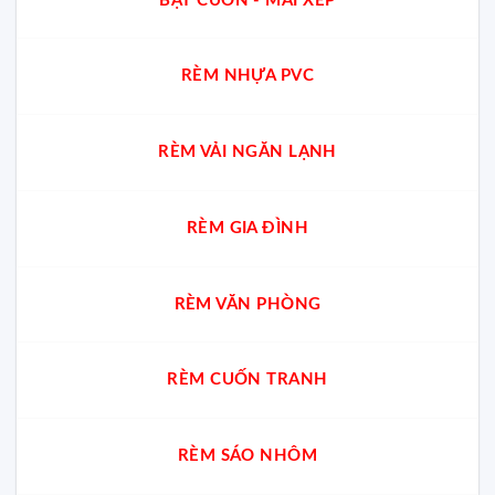
BẠT CUỐN - MÁI XẾP
RÈM NHỰA PVC
RÈM VẢI NGĂN LẠNH
RÈM GIA ĐÌNH
RÈM VĂN PHÒNG
RÈM CUỐN TRANH
RÈM SÁO NHÔM