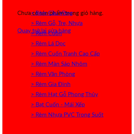
> Rèm Cầu Vồng
Chưa có sản phẩm trong giỏ hàng.
> Rèm Gỗ, Tre, Nhựa
Quay trở lại cửa hàng
> Rèm Cuốn
> Rèm Lá Dọc
> Rèm Cuốn Tranh Cao Cấp
> Rèm Màn Sáo Nhôm
> Rèm Văn Phòng
> Rèm Gia Đình
> Rèm Hạt Gỗ Phong Thủy
> Bạt Cuốn - Mái Xếp
> Rèm Nhựa PVC Trong Suốt