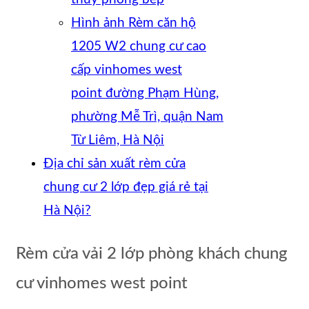
Hình ảnh Rèm căn hộ
1205 W2 chung cư cao
cấp vinhomes west
point đường Phạm Hùng,
phường Mễ Trì, quận Nam
Từ Liêm, Hà Nội
Địa chỉ sản xuất rèm cửa
chung cư 2 lớp đẹp giá rẻ tại
Hà Nội?
Rèm cửa vải 2 lớp phòng khách chung
cư vinhomes west point