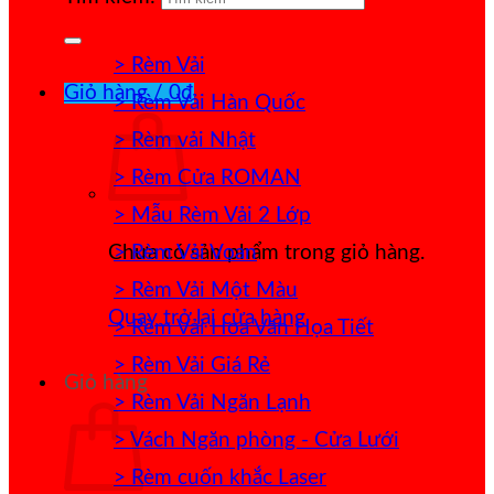
> Rèm Vải
Giỏ hàng /
0
₫
> Rèm Vải Hàn Quốc
> Rèm vải Nhật
> Rèm Cửa ROMAN
> Mẫu Rèm Vải 2 Lớp
> Rèm Vải Voan
Chưa có sản phẩm trong giỏ hàng.
> Rèm Vải Một Màu
Quay trở lại cửa hàng
> Rèm Vải Hoa Văn Họa Tiết
> Rèm Vải Giá Rẻ
Giỏ hàng
> Rèm Vải Ngăn Lạnh
> Vách Ngăn phòng - Cửa Lưới
> Rèm cuốn khắc Laser