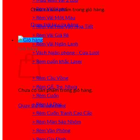
> Mẫu Rèm Vải 2 Lớp
> Rèm Vải Voan
Chưa có sản phẩm trong giỏ hàng.
> Rèm Vải Một Màu
Quay trở lại cửa hàng
> Rèm Vải Hoa Văn Họa Tiết
> Rèm Vải Giá Rẻ
> Rèm Vải Ngăn Lạnh
Giỏ hàng
> Vách Ngăn phòng - Cửa Lưới
> Rèm cuốn khắc Laser
> Rèm Cầu Vồng
> Rèm Gỗ, Tre, Nhựa
Chưa có sản phẩm trong giỏ hàng.
> Rèm Cuốn
> Rèm Lá Dọc
Quay trở lại cửa hàng
> Rèm Cuốn Tranh Cao Cấp
> Rèm Màn Sáo Nhôm
> Rèm Văn Phòng
> Rèm Gia Đình