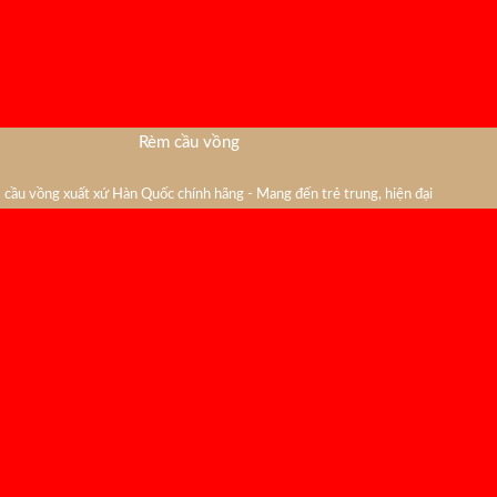
Rèm cầu vồng
cầu vồng xuất xứ Hàn Quốc chính hãng - Mang đến trẻ trung, hiện đại