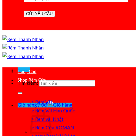
Menu
Trang Chủ
Shop Rèm Cửa
Tìm kiếm:
> Rèm Vải
Giỏ hàng /
0
₫
> Rèm Vải Hàn Quốc
> Rèm vải Nhật
> Rèm Cửa ROMAN