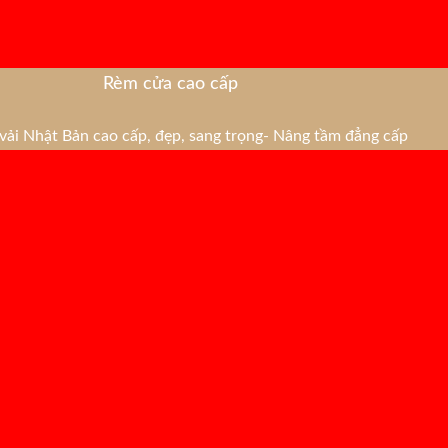
Rèm cửa cao cấp
ải Nhật Bản cao cấp, đẹp, sang trọng- Nâng tầm đẳng cấp