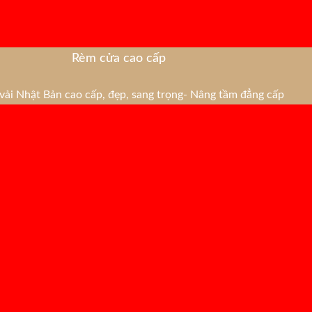
Rèm cửa cao cấp
ải Nhật Bản cao cấp, đẹp, sang trọng- Nâng tầm đẳng cấp