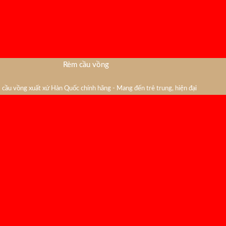
Rèm cầu vồng
cầu vồng xuất xứ Hàn Quốc chính hãng - Mang đến trẻ trung, hiện đại