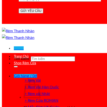
Menu
Trang Chủ
Tìm kiếm:
Shop Rèm Cửa
Giỏ hàng /
0
₫
> Rèm Vải
> Rèm Vải Hàn Quốc
> Rèm vải Nhật
> Rèm Cửa ROMAN