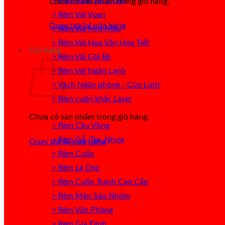
> Mẫu Rèm Vải 2 Lớp
Chưa có sản phẩm trong giỏ hàng.
> Rèm Vải Voan
Quay trở lại cửa hàng
> Rèm Vải Một Màu
> Rèm Vải Hoa Văn Họa Tiết
Giỏ hàng
> Rèm Vải Giá Rẻ
> Rèm Vải Ngăn Lạnh
> Vách Ngăn phòng - Cửa Lưới
> Rèm cuốn khắc Laser
Chưa có sản phẩm trong giỏ hàng.
> Rèm Cầu Vồng
> Rèm Gỗ, Tre, Nhựa
Quay trở lại cửa hàng
> Rèm Cuốn
> Rèm Lá Dọc
> Rèm Cuốn Tranh Cao Cấp
> Rèm Màn Sáo Nhôm
> Rèm Văn Phòng
> Rèm Gia Đình