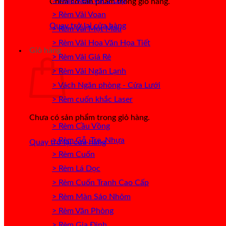
> Mẫu Rèm Vải 2 Lớp
Chưa có sản phẩm trong giỏ hàng.
> Rèm Vải Voan
Quay trở lại cửa hàng
> Rèm Vải Một Màu
> Rèm Vải Hoa Văn Họa Tiết
Giỏ hàng
> Rèm Vải Giá Rẻ
> Rèm Vải Ngăn Lạnh
> Vách Ngăn phòng - Cửa Lưới
> Rèm cuốn khắc Laser
Chưa có sản phẩm trong giỏ hàng.
> Rèm Cầu Vồng
> Rèm Gỗ, Tre, Nhựa
Quay trở lại cửa hàng
> Rèm Cuốn
> Rèm Lá Dọc
> Rèm Cuốn Tranh Cao Cấp
> Rèm Màn Sáo Nhôm
> Rèm Văn Phòng
> Rèm Gia Đình