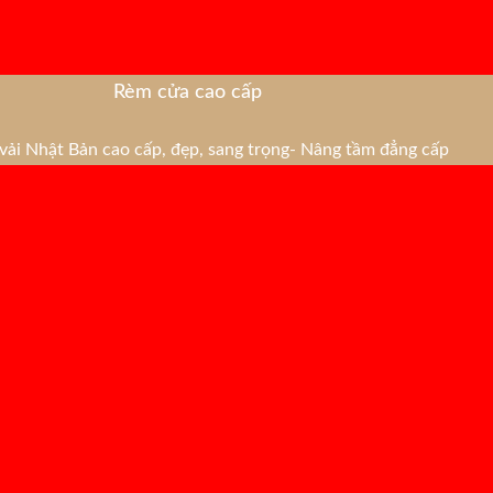
Rèm cửa cao cấp
ải Nhật Bản cao cấp, đẹp, sang trọng- Nâng tầm đẳng cấp