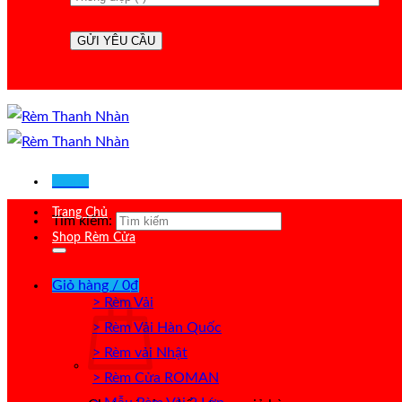
Menu
Trang Chủ
Tìm kiếm:
Shop Rèm Cửa
Giỏ hàng /
0
₫
> Rèm Vải
> Rèm Vải Hàn Quốc
> Rèm vải Nhật
> Rèm Cửa ROMAN