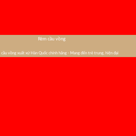
Rèm cầu vồng
cầu vồng xuất xứ Hàn Quốc chính hãng - Mang đến trẻ trung, hiện đại