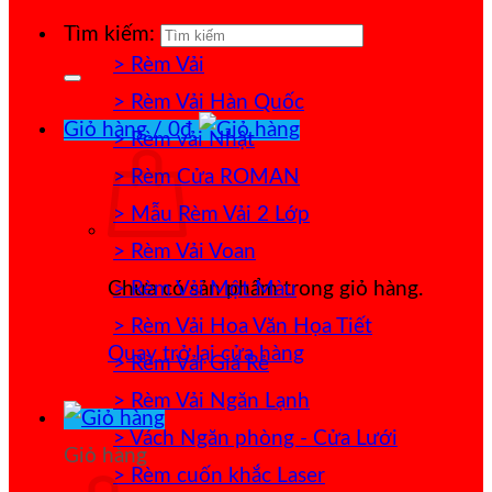
Tìm kiếm:
> Rèm Vải
> Rèm Vải Hàn Quốc
Giỏ hàng /
0
₫
> Rèm vải Nhật
> Rèm Cửa ROMAN
> Mẫu Rèm Vải 2 Lớp
> Rèm Vải Voan
> Rèm Vải Một Màu
Chưa có sản phẩm trong giỏ hàng.
> Rèm Vải Hoa Văn Họa Tiết
Quay trở lại cửa hàng
> Rèm Vải Giá Rẻ
> Rèm Vải Ngăn Lạnh
> Vách Ngăn phòng - Cửa Lưới
Giỏ hàng
> Rèm cuốn khắc Laser