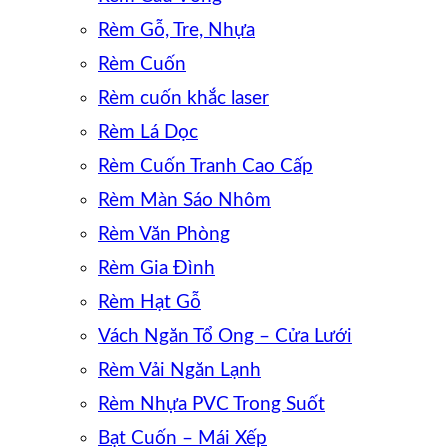
Rèm Gỗ, Tre, Nhựa
Rèm Cuốn
Rèm cuốn khắc laser
Rèm Lá Dọc
Rèm Cuốn Tranh Cao Cấp
Rèm Màn Sáo Nhôm
Rèm Văn Phòng
Rèm Gia Đình
Rèm Hạt Gỗ
Vách Ngăn Tổ Ong – Cửa Lưới
Rèm Vải Ngăn Lạnh
Rèm Nhựa PVC Trong Suốt
Bạt Cuốn – Mái Xếp