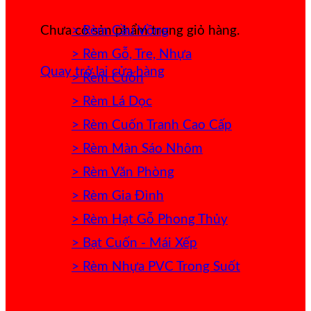
> Rèm Cầu Vồng
Chưa có sản phẩm trong giỏ hàng.
> Rèm Gỗ, Tre, Nhựa
Quay trở lại cửa hàng
> Rèm Cuốn
> Rèm Lá Dọc
> Rèm Cuốn Tranh Cao Cấp
> Rèm Màn Sáo Nhôm
> Rèm Văn Phòng
> Rèm Gia Đình
> Rèm Hạt Gỗ Phong Thủy
> Bạt Cuốn - Mái Xếp
> Rèm Nhựa PVC Trong Suốt