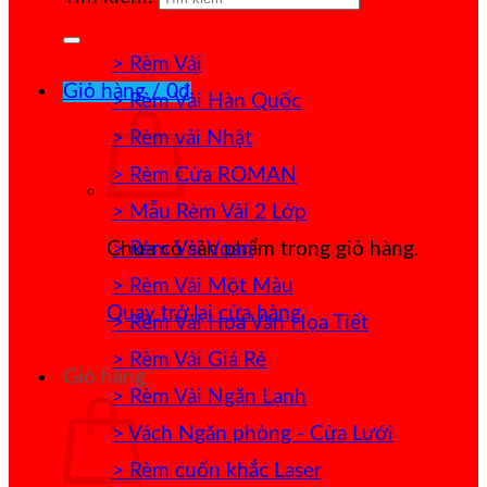
> Rèm Vải
Giỏ hàng /
0
₫
> Rèm Vải Hàn Quốc
> Rèm vải Nhật
> Rèm Cửa ROMAN
> Mẫu Rèm Vải 2 Lớp
> Rèm Vải Voan
Chưa có sản phẩm trong giỏ hàng.
> Rèm Vải Một Màu
Quay trở lại cửa hàng
> Rèm Vải Hoa Văn Họa Tiết
> Rèm Vải Giá Rẻ
Giỏ hàng
> Rèm Vải Ngăn Lạnh
> Vách Ngăn phòng - Cửa Lưới
> Rèm cuốn khắc Laser