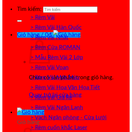
Tìm kiếm:
> Rèm Vải
> Rèm Vải Hàn Quốc
Giỏ hàng /
0
₫
> Rèm vải Nhật
> Rèm Cửa ROMAN
> Mẫu Rèm Vải 2 Lớp
> Rèm Vải Voan
> Rèm Vải Một Màu
Chưa có sản phẩm trong giỏ hàng.
> Rèm Vải Hoa Văn Họa Tiết
Quay trở lại cửa hàng
> Rèm Vải Giá Rẻ
> Rèm Vải Ngăn Lạnh
> Vách Ngăn phòng - Cửa Lưới
Giỏ hàng
> Rèm cuốn khắc Laser