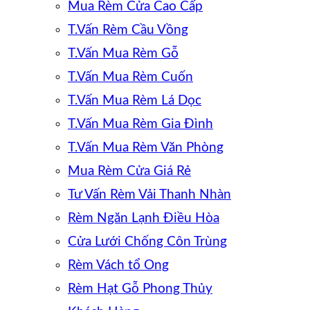
Mua Rèm Cửa Cao Cấp
T.Vấn Rèm Cầu Vồng
T.Vấn Mua Rèm Gỗ
T.Vấn Mua Rèm Cuốn
T.Vấn Mua Rèm Lá Dọc
T.Vấn Mua Rèm Gia Đình
T.Vấn Mua Rèm Văn Phòng
Mua Rèm Cửa Giá Rẻ
Tư Vấn Rèm Vải Thanh Nhàn
Rèm Ngăn Lạnh Điều Hòa
Cửa Lưới Chống Côn Trùng
Rèm Vách tổ Ong
Rèm Hạt Gỗ Phong Thủy