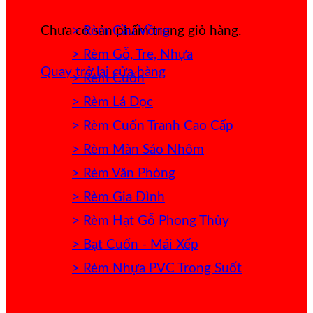
> Rèm Cầu Vồng
Chưa có sản phẩm trong giỏ hàng.
> Rèm Gỗ, Tre, Nhựa
Quay trở lại cửa hàng
> Rèm Cuốn
> Rèm Lá Dọc
> Rèm Cuốn Tranh Cao Cấp
> Rèm Màn Sáo Nhôm
> Rèm Văn Phòng
> Rèm Gia Đình
> Rèm Hạt Gỗ Phong Thủy
> Bạt Cuốn - Mái Xếp
> Rèm Nhựa PVC Trong Suốt