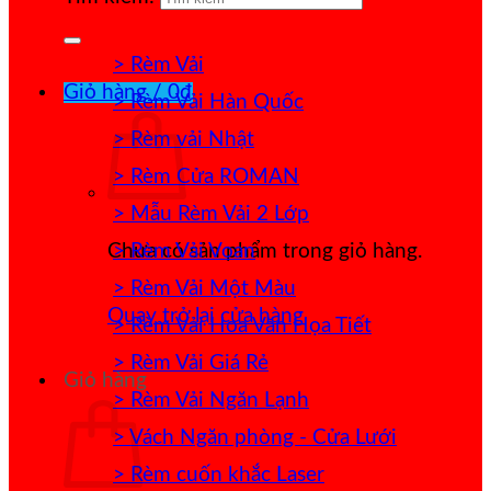
> Rèm Vải
Giỏ hàng /
0
₫
> Rèm Vải Hàn Quốc
> Rèm vải Nhật
> Rèm Cửa ROMAN
> Mẫu Rèm Vải 2 Lớp
> Rèm Vải Voan
Chưa có sản phẩm trong giỏ hàng.
> Rèm Vải Một Màu
Quay trở lại cửa hàng
> Rèm Vải Hoa Văn Họa Tiết
> Rèm Vải Giá Rẻ
Giỏ hàng
> Rèm Vải Ngăn Lạnh
> Vách Ngăn phòng - Cửa Lưới
> Rèm cuốn khắc Laser