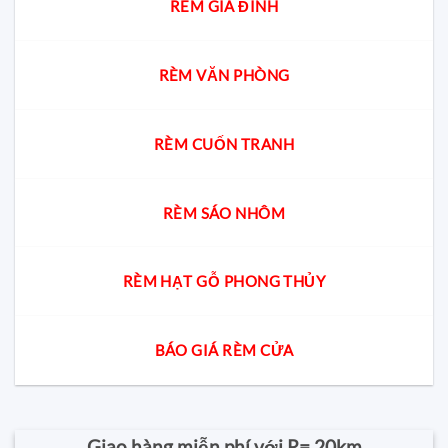
RÈM GIA ĐÌNH
RÈM VĂN PHÒNG
RÈM CUỐN TRANH
RÈM SÁO NHÔM
RÈM HẠT GỖ PHONG THỦY
BÁO GIÁ RÈM CỬA
Giao hàng miễn phí với R= 20km