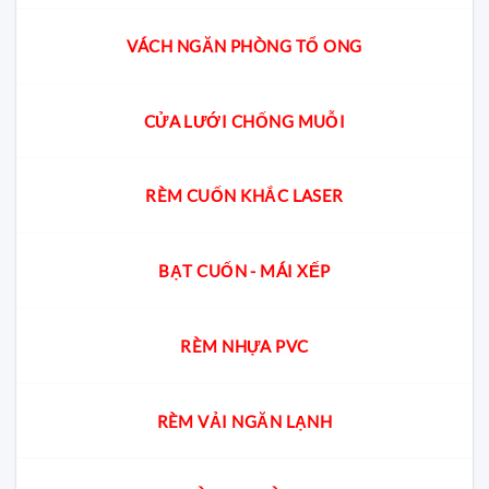
VÁCH NGĂN PHÒNG TỔ ONG
CỬA LƯỚI CHỐNG MUỖI
RÈM CUỐN KHẮC LASER
BẠT CUỐN - MÁI XẾP
RÈM NHỰA PVC
RÈM VẢI NGĂN LẠNH