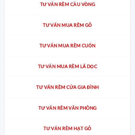
TƯ VẤN RÈM CẦU VỒNG
TƯ VẤN MUA RÈM GỖ
TƯ VẤN MUA RÈM CUỐN
TƯ VẤN MUA RÈM LÁ DỌC
TƯ VẤN RÈM CỬA GIA ĐÌNH
TƯ VẤN RÈM VĂN PHÒNG
TƯ VẤN RÈM HẠT GỖ