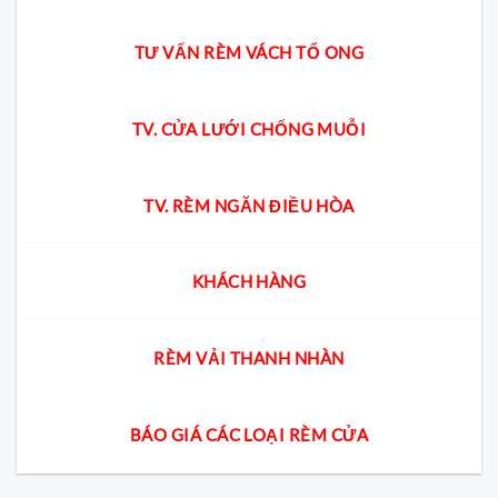
TƯ VẤN RÈM VÁCH TỔ ONG
TV. CỬA LƯỚI CHỐNG MUỖI
TV. RÈM NGĂN ĐIỀU HÒA
KHÁCH HÀNG
RÈM VẢI THANH NHÀN
BÁO GIÁ CÁC LOẠI RÈM CỬA