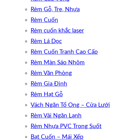
Rèm Gỗ, Tre, Nhựa
Rèm Cuốn
Rèm cuốn khắc laser
Rèm Lá Dọc
Rèm Cuốn Tranh Cao Cấp
Rèm Màn Sáo Nhôm
Rèm Văn Phòng
Rèm Gia Đình
Rèm Hạt Gỗ
Vách Ngăn Tổ Ong – Cửa Lưới
Rèm Vải Ngăn Lạnh
Rèm Nhựa PVC Trong Suốt
Bạt Cuốn – Mái Xếp