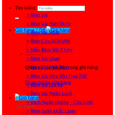
Tìm kiếm:
> Rèm Vải
> Rèm Vải Hàn Quốc
Giỏ hàng /
0
₫
> Rèm vải Nhật
> Rèm Cửa ROMAN
> Mẫu Rèm Vải 2 Lớp
> Rèm Vải Voan
> Rèm Vải Một Màu
Chưa có sản phẩm trong giỏ hàng.
> Rèm Vải Hoa Văn Họa Tiết
Quay trở lại cửa hàng
> Rèm Vải Giá Rẻ
> Rèm Vải Ngăn Lạnh
> Vách Ngăn phòng - Cửa Lưới
Giỏ hàng
> Rèm cuốn khắc Laser