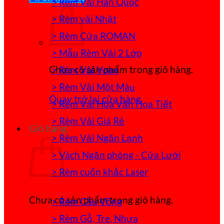
> Rèm Vải Hàn Quốc
> Rèm vải Nhật
> Rèm Cửa ROMAN
> Mẫu Rèm Vải 2 Lớp
Chưa có sản phẩm trong giỏ hàng.
> Rèm Vải Voan
> Rèm Vải Một Màu
Quay trở lại cửa hàng
> Rèm Vải Hoa Văn Họa Tiết
> Rèm Vải Giá Rẻ
Giỏ hàng
> Rèm Vải Ngăn Lạnh
> Vách Ngăn phòng - Cửa Lưới
> Rèm cuốn khắc Laser
Chưa có sản phẩm trong giỏ hàng.
> Rèm Cầu Vồng
> Rèm Gỗ, Tre, Nhựa