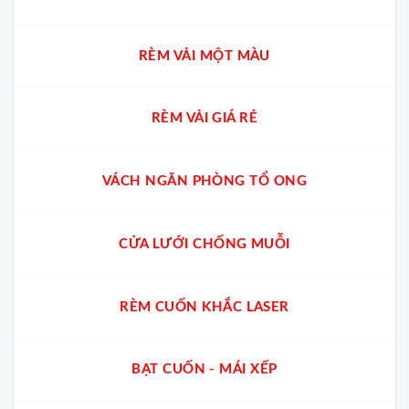
RÈM VẢI MỘT MÀU
RÈM VẢI GIÁ RẺ
VÁCH NGĂN PHÒNG TỔ ONG
CỬA LƯỚI CHỐNG MUỖI
RÈM CUỐN KHẮC LASER
BẠT CUỐN - MÁI XẾP