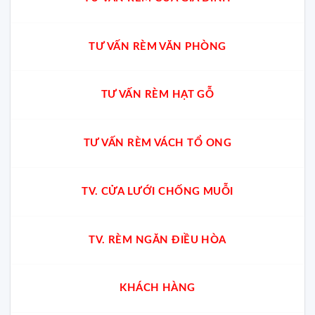
TƯ VẤN RÈM VĂN PHÒNG
TƯ VẤN RÈM HẠT GỖ
TƯ VẤN RÈM VÁCH TỔ ONG
TV. CỬA LƯỚI CHỐNG MUỖI
TV. RÈM NGĂN ĐIỀU HÒA
KHÁCH HÀNG