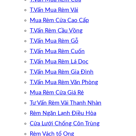
T.Vấn Mua Rèm Vải
Mua Rèm Cửa Cao Cấp
T.Vấn Rèm Cầu Vồng
T.Vấn Mua Rèm Gỗ
T.Vấn Mua Rèm Cuốn
T.Vấn Mua Rèm Lá Dọc
T.Vấn Mua Rèm Gia Đình
T.Vấn Mua Rèm Văn Phòng
Mua Rèm Cửa Giá Rẻ
Tư Vấn Rèm Vải Thanh Nhàn
Rèm Ngăn Lạnh Điều Hòa
Cửa Lưới Chống Côn Trùng
Rèm Vách tổ Ong