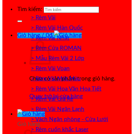
Tìm kiếm:
> Rèm Vải
> Rèm Vải Hàn Quốc
Giỏ hàng /
0
₫
> Rèm vải Nhật
> Rèm Cửa ROMAN
> Mẫu Rèm Vải 2 Lớp
> Rèm Vải Voan
> Rèm Vải Một Màu
Chưa có sản phẩm trong giỏ hàng.
> Rèm Vải Hoa Văn Họa Tiết
Quay trở lại cửa hàng
> Rèm Vải Giá Rẻ
> Rèm Vải Ngăn Lạnh
> Vách Ngăn phòng - Cửa Lưới
Giỏ hàng
> Rèm cuốn khắc Laser