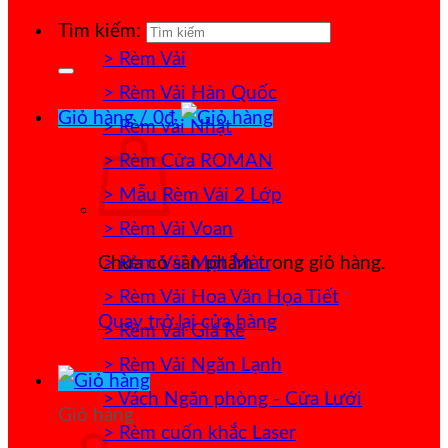
Tìm kiếm:
> Rèm Vải
> Rèm Vải Hàn Quốc
Giỏ hàng /
0
₫
> Rèm vải Nhật
> Rèm Cửa ROMAN
> Mẫu Rèm Vải 2 Lớp
> Rèm Vải Voan
> Rèm Vải Một Màu
Chưa có sản phẩm trong giỏ hàng.
> Rèm Vải Hoa Văn Họa Tiết
Quay trở lại cửa hàng
> Rèm Vải Giá Rẻ
> Rèm Vải Ngăn Lạnh
> Vách Ngăn phòng - Cửa Lưới
Giỏ hàng
> Rèm cuốn khắc Laser