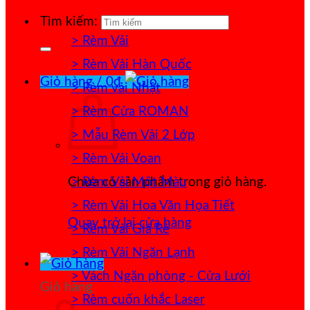
Tìm kiếm:
> Rèm Vải
> Rèm Vải Hàn Quốc
Giỏ hàng /
0
₫
> Rèm vải Nhật
> Rèm Cửa ROMAN
> Mẫu Rèm Vải 2 Lớp
> Rèm Vải Voan
> Rèm Vải Một Màu
Chưa có sản phẩm trong giỏ hàng.
> Rèm Vải Hoa Văn Họa Tiết
Quay trở lại cửa hàng
> Rèm Vải Giá Rẻ
> Rèm Vải Ngăn Lạnh
> Vách Ngăn phòng - Cửa Lưới
Giỏ hàng
> Rèm cuốn khắc Laser